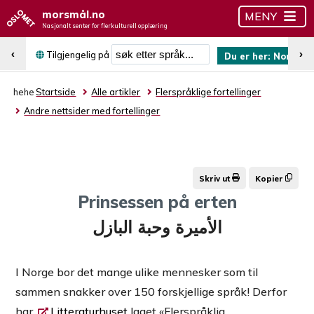
morsmål.no
MENY
Nasjonalt senter for flerkulturell opplæring
Søk etter språk
‹
›
Tilgjengelig på
Du er her:
Norsk (b
hehe
Startside
Alle artikler
Flerspråklige fortellinger
Andre nettsider med fortellinger
Skriv ut
Kopier
Prinsessen på erten
الأميرة وحبة البازل
I Norge bor det mange ulike mennesker som til
sammen snakker over 150 forskjellige språk! Derfor
har
Litteraturhuset
laget «Flerspråklig