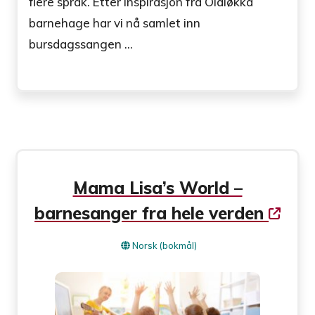
flere språk. Etter inspirasjon fra Olaløkka
barnehage har vi nå samlet inn
bursdagssangen ...
Mama Lisa’s World –
barnesanger fra hele verden
Norsk (bokmål)