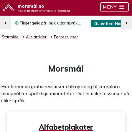
morsmål.no
MENY
Nasjonalt senter for flerkulturell opplæring
Søk etter språk
‹
›
Tilgjengelig på
Du er her:
Norsk (b
Startside
Alle artikler
Fagressurser
Morsmål
Her finner du gratis ressurser i tilknytning til læreplan i
morsmål for språklige minoriteter. Det er ulike ressurser på
ulike språk.
Alfabetplakater