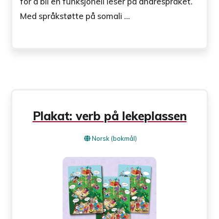
for å bli en funksjonell leser på andrespråket.
Med språkstøtte på somali ...
Plakat: verb på lekeplassen
Norsk (bokmål)