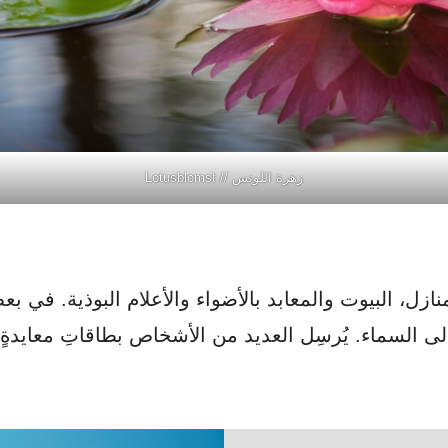
زهرة اللوتس // Lotusblomst
نازل، البيوت والمعابد بالأضواء والأعلام البوذية. في بع
إلى السماء. يُرسِل العديد من الأشخاص بطاقاتِ معايدة