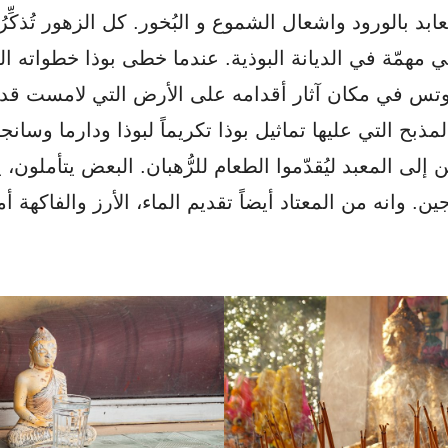
ابد بالورود واشعال الشموع و البُخور. كل الزهور تُذكِّرُ بأ
مهمّة في الديانة البوذية. عندما خطى بوذا خطواته السّ
وتس في مكان آثار أقدامه على الأرض التي لامست قدم
ذبح التي عليها تماثيل بوذا تكريماً لبوذا ودارما وسانجا (ا
 إلى المعبد ليُقدّموا الطعام للرُّهبان. البعض يتأملون، 
ين. وانه من المعتاد أيضاً تقديم الماء، الأرز والفاكهة أم