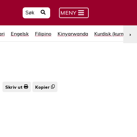
MENY
ri
Engelsk
Filipino
Kinyarwanda
Kurdisk (kurmanji)
›
Skriv ut
Kopier