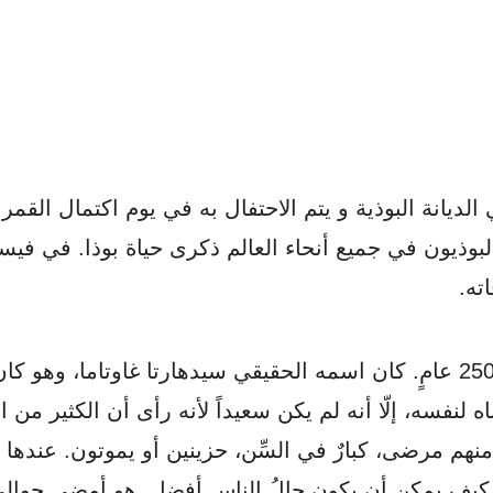
 الديانة البوذية و يتم الاحتفال به في يوم اكتمال الق
لبوذيون في جميع أنحاء العالم ذكرى حياة بوذا. في فيسا
ته.
وُلِدَ بوذا منذ أكثر من 2500 عامٍ. كان اسمه الحقيقي سيدهارتا غاوتاما
تمناه لنفسه، إلّا أنه لم يكن سعيداً لأنه رأى أن الكثير من
ر منهم مرضى، كبارٌ في السِّن، حزينين أو يموتون. عندها ق
ف كيف يمكن أن يكون حالُ الناس أفضل. هو أمضى حوال