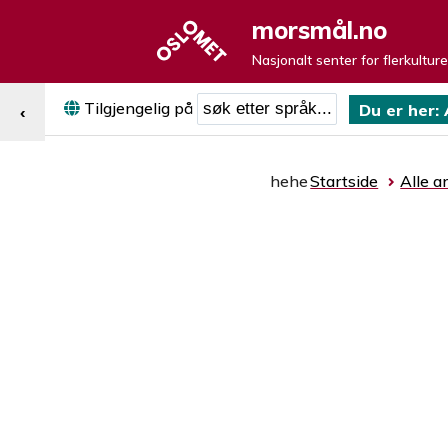
morsmål.no
Nasjonalt senter for flerkultur
Søk etter språk
Tilgjengelig på
Du er her:
‹
hehe
Startside
Alle ar