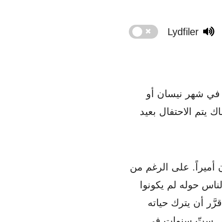
Lydfiler
مر في شهر نيسان أو
ك يتم الاحتفال بعيد
، وهو كان أميراً. على الرغم من
 الناس حوله لم يكونوا
رَّر أن يترك حياته
ي ستّ سنواتٍ في