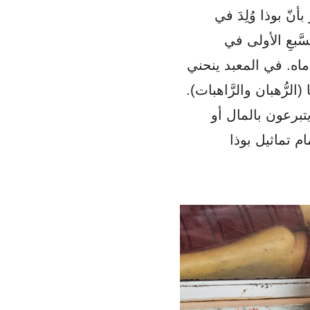
نّ بوذا وُلِدَ في
َبعِ الأولى في
اه. في المعبد ينحني
لرُّهبان والرَّاهبات).
يتبرعون بالمال أو
ام تماثيل بوذا