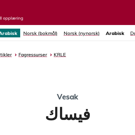
ell opplæring
Arabisk
Norsk (bokmål)
Norsk (nynorsk)
Arabisk
Da
tikler
Fagressurser
KRLE
Vesak
فيساك