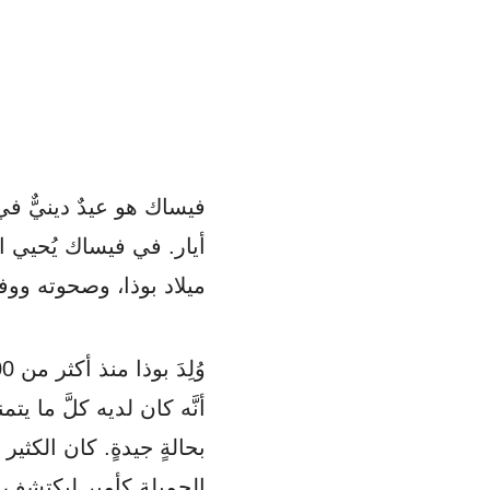
فيساك هو عيدٌ دينيٌّ في
أيار. في فيساك يُحيي ا
ميلاد بوذا، وصحوته ووفا
أنَّه كان لديه كلَّ ما ي
بحالةٍ جيدةٍ. كان الكثي
الجميلة كأميرٍ ليكتش