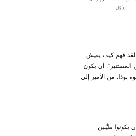
يتأمَّل
ا. لقد فهم كيف يعيش
 المستنير”. أن يكون
ة بوذا. من الأمير إلى
يكونوا طيِّبين