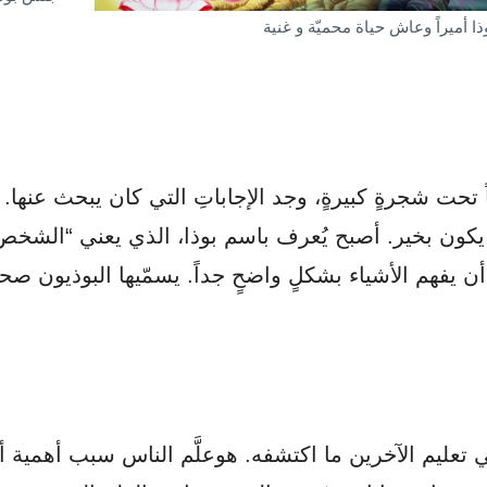
وذا أميراً وعاش حياة محميّة و غنية
اً تحت شجرةٍ كبيرةٍ، وجد الإجاباتِ التي كان يبحث عنه
 يكون بخير. أصبح يُعرف باسم بوذا، الذي يعني “الشخص
 يفهم الأشياء بشكلٍ واضحٍ جداً. يسمّيها البوذيون صحو
 تعليم الآخرين ما اكتشفه. هوعلَّم الناس سبب أهمية أن 