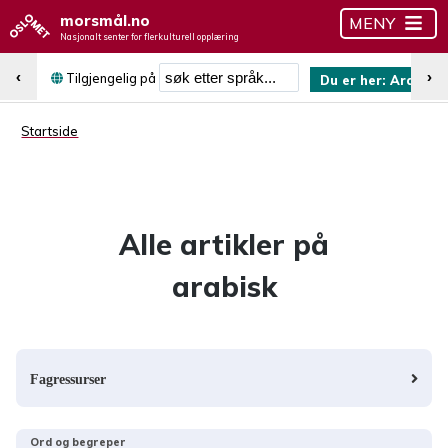
morsmål.no
MENY
Nasjonalt senter for flerkulturell opplæring
Søk etter språk
‹
›
Tilgjengelig på
Du er her:
Arabisk
Startside
Alle artikler på
arabisk
Fagressurser
Ord og begreper