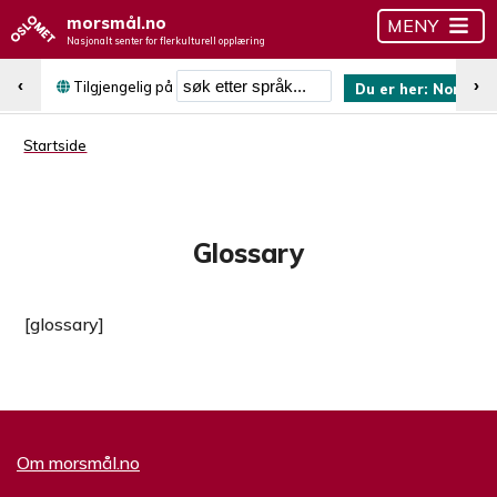
morsmål.no
MENY
Nasjonalt senter for flerkulturell opplæring
Søk etter språk
‹
›
Tilgjengelig på
Du er her:
Norsk (b
Startside
Glossary
[glossary]
Om morsmål.no