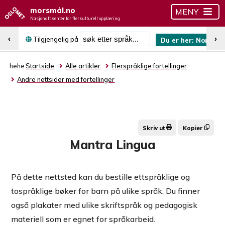
morsmål.no
MENY
Nasjonalt senter for flerkulturell opplæring
Søk etter språk
‹
›
Tilgjengelig på
Du er her:
Norsk (b
hehe
Startside
Alle artikler
Flerspråklige fortellinger
Andre nettsider med fortellinger
Skriv ut
Kopier
Mantra Lingua
På dette nettsted kan du bestille ettspråklige og
tospråklige bøker for barn på ulike språk. Du finner
også plakater med ulike skriftspråk og pedagogisk
materiell som er egnet for språkarbeid.