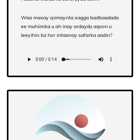
Waa maxay qiimaynta xagga badbaadada
ee muhiimka u ah inay ardaydu aqoon u
leeyihin ka hor intaanay safarka aadin?
Transcript