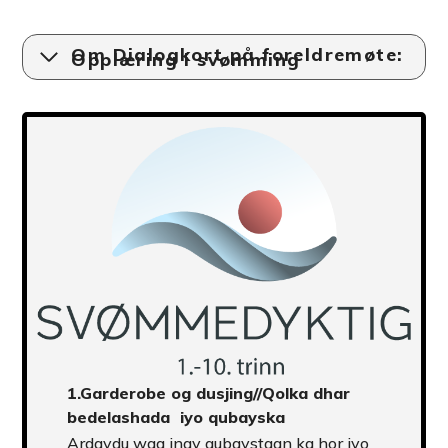
Om Dialogkort på foreldremøte:
Opplæring i svømming
1.
Garderobe og dusjing
//Qolka dhar
bedelashada iyo qubayska
Ardaydu waa inay qubaystaan ka hor iyo