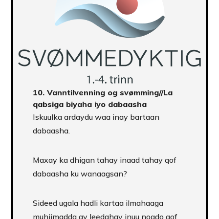
10.
Vanntilvenning og svømming//La
qabsiga biyaha iyo dabaasha
Iskuulka ardaydu waa inay bartaan
dabaasha.
Maxay ka dhigan tahay inaad tahay qof
dabaasha ku wanaagsan?
Sideed ugala hadli kartaa ilmahaaga
muhiimadda ay leedahay inuu noqdo qof