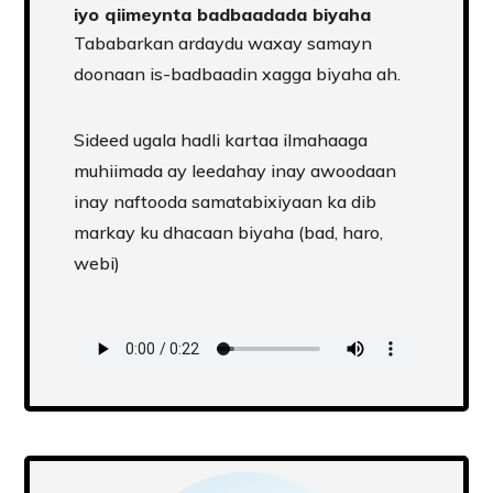
iyo qiimeynta badbaadada biyaha
Tababarkan ardaydu waxay samayn
doonaan is-badbaadin xagga biyaha ah.
Sideed ugala hadli kartaa ilmahaaga
muhiimada ay leedahay inay awoodaan
inay naftooda samatabixiyaan ka dib
markay ku dhacaan biyaha (bad, haro,
webi)
Transcript