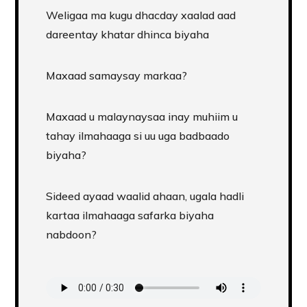
Weligaa ma kugu dhacday xaalad aad
dareentay khatar dhinca biyaha
Maxaad samaysay markaa?
Maxaad u malaynaysaa inay muhiim u
tahay ilmahaaga si uu uga badbaado
biyaha?
Sideed ayaad waalid ahaan, ugala hadli
kartaa ilmahaaga safarka biyaha
nabdoon?