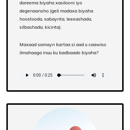
dareema biyaha xasilooni iyo
degenaansho (geli madaxa biyaha
hoostooda, sabaynta, leexashada,
silbashada, kicinta).
Maxaad samayn kartaa si aad u caawiso
ilmahaaga inuu ku badbaado biyaha?
Transcript