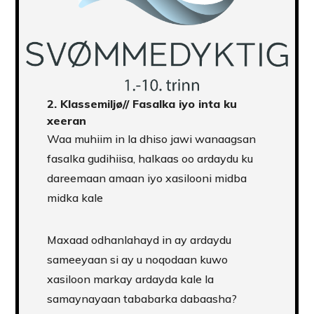
2.
Klassemiljø
// Fasalka iyo inta ku
xeeran
Waa muhiim in la dhiso jawi wanaagsan
fasalka gudihiisa, halkaas oo ardaydu ku
dareemaan amaan iyo xasilooni midba
midka kale
Maxaad odhanlahayd in ay ardaydu
sameeyaan si ay u noqodaan kuwo
xasiloon markay ardayda kale la
samaynayaan tababarka dabaasha?