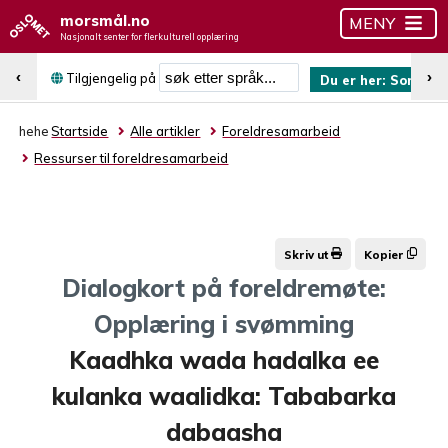
morsmål.no
MENY
Nasjonalt senter for flerkulturell opplæring
Søk etter språk
‹
›
Tilgjengelig på
Du er her:
Somali
hehe
Startside
Alle artikler
Foreldresamarbeid
Ressurser til foreldresamarbeid
Skriv ut
Kopier
Dialogkort på foreldremøte:
Opplæring i svømming
Kaadhka wada hadalka ee
kulanka waalidka: Tababarka
dabaasha