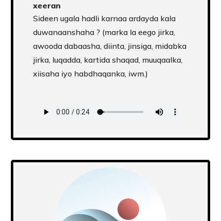
xeeran
Sideen ugala hadli karnaa ardayda kala
duwanaanshaha ? (marka la eego jirka,
awooda dabaasha, diinta, jinsiga, midabka
jirka, luqadda, kartida shaqad, muuqaalka,
xiisaha iyo habdhaqanka, iwm.)
Transcript