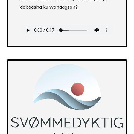
dabaasha ku wanaagsan?
Transcript