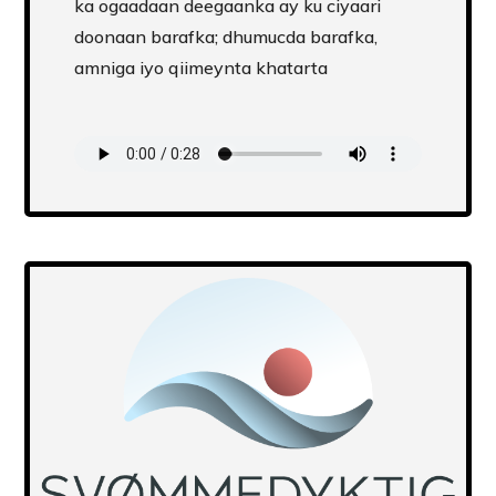
ka ogaadaan deegaanka ay ku ciyaari
doonaan barafka; dhumucda barafka,
amniga iyo qiimeynta khatarta
Transcript