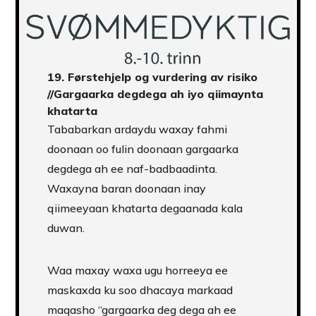
19.
Førstehjelp og vurdering av risiko
//Gargaarka degdega ah iyo qiimaynta
khatarta
Tababarkan ardaydu waxay fahmi
doonaan oo fulin doonaan gargaarka
degdega ah ee naf-badbaadinta.
Waxayna baran doonaan inay
qiimeeyaan khatarta degaanada kala
duwan.
Waa maxay waxa ugu horreeya ee
maskaxda ku soo dhacaya markaad
maqasho “gargaarka deg dega ah ee