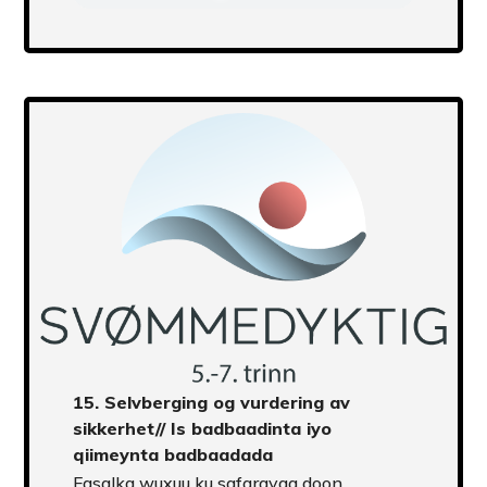
Transcript
15.
Selvberging og vurdering av
sikkerhet
// Is badbaadinta iyo
qiimeynta badbaadada
Fasalka wuxuu ku safarayaa doon.