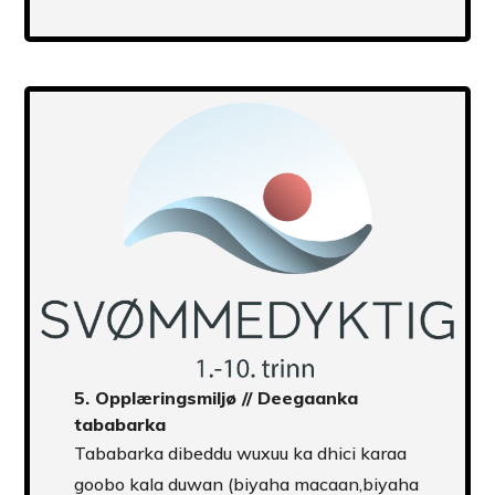
Transcript
5.
Opplæringsmiljø
// Deegaanka
tababarka
Tababarka dibeddu wuxuu ka dhici karaa
goobo kala duwan (biyaha macaan,biyaha