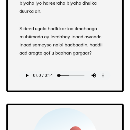
biyaha iyo hareeraha biyaha dhulka
duurka ah.
Sideed ugala hadli kartaa ilmahaaga
muhiimada ay leedahay inaad awoodo
inaad sameyso nolol badbaadin, haddii
aad aragto qof u baahan gargaar?
Transcript