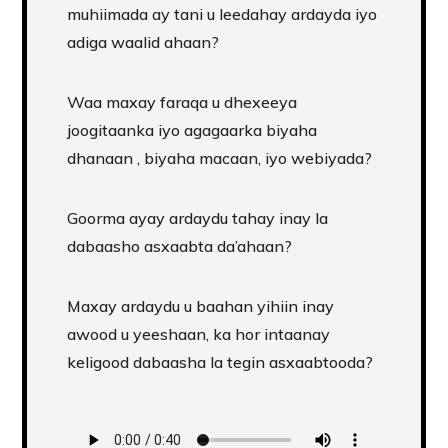
muhiimada ay tani u leedahay ardayda iyo
adiga waalid ahaan?
Waa maxay faraqa u dhexeeya
joogitaanka iyo agagaarka biyaha
dhanaan , biyaha macaan, iyo webiyada?
Goorma ayay ardaydu tahay inay la
dabaasho asxaabta da’ahaan?
Maxay ardaydu u baahan yihiin inay
awood u yeeshaan, ka hor intaanay
keligood dabaasha la tegin asxaabtooda?