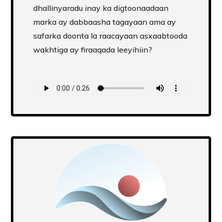
dhallinyaradu inay ka digtoonaadaan
marka ay dabbaasha tagayaan ama ay
safarka doonta la raacayaan asxaabtooda
wakhtiga ay firaaqada leeyihiin?
Transcript