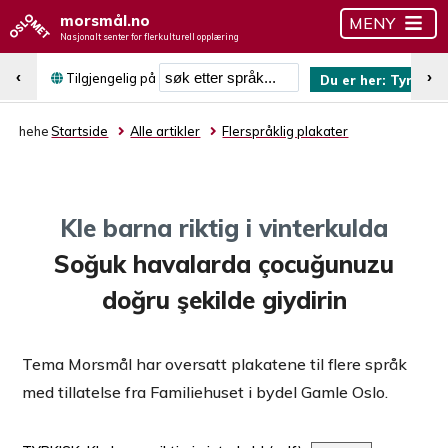
morsmål.no
MENY
Nasjonalt senter for flerkulturell opplæring
Søk etter språk
‹
›
Tilgjengelig på
Du er her:
Tyrkisk
hehe
Startside
Alle artikler
Flerspråklig plakater
Kle barna riktig i vinterkulda
Soğuk havalarda çocuğunuzu
doğru şekilde giydirin
Tema Morsmål har oversatt plakatene til flere språk
med tillatelse fra Familiehuset i bydel Gamle Oslo.