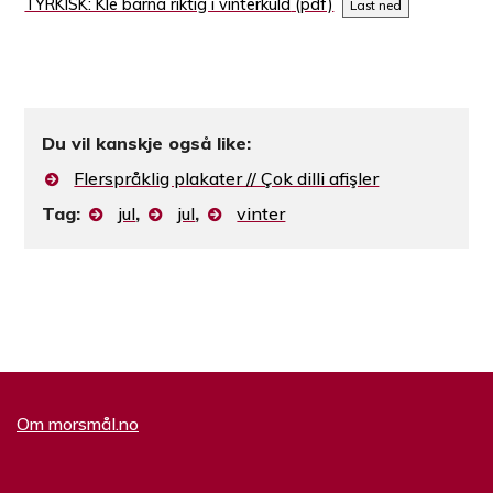
TYRKISK: Kle barna riktig i vinterkuld
Last ned
Du vil kanskje også like:
Flerspråklig plakater // Çok dilli afişler
Tag:
jul
,
jul
,
vinter
Om morsmål.no