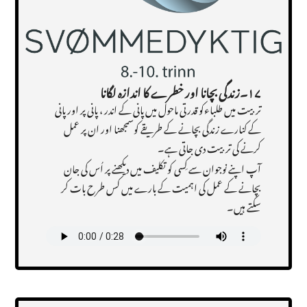
۱۷
۔
زندگی بچانا اور خطرے کا اندازہ لگانا
تربیت میں طلباءکو قدرتی ماحول میں پانی کے اندر ، پانی پر اور پانی
کے کنارے زندگی بچانے کے طریقے کوسمجھنا اور ان پر عمل
کرنے کی تربیت دی جاتی ہے۔
آپ اپنے نوجوان سے کِسی کو تکلیف میں دیکھنے پر اُس کی جان
بچانے کے عمل کی اہمیت کے بارے میں کس طرح بات کر
سکتے ہیں۔
Transcript