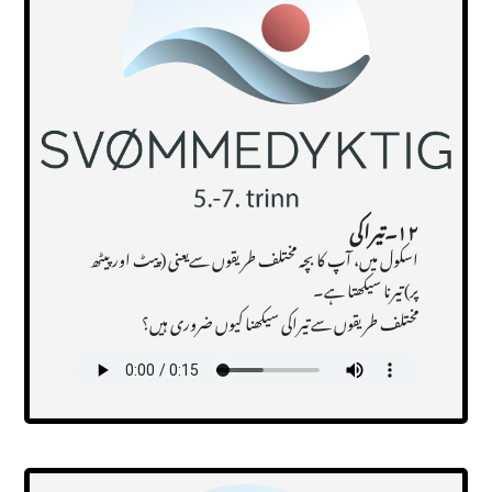
۱۲۔تیراکی
اسکول میں، آپ کا بچہ مختلف طریقوں سےیعنی ( پیٹ اور پیٹھ
پر) تیرنا سیکھتا ہے۔
مختلف طریقوں سے تیراکی سیکھنا کیوں ضروری ہیں؟
Transcript