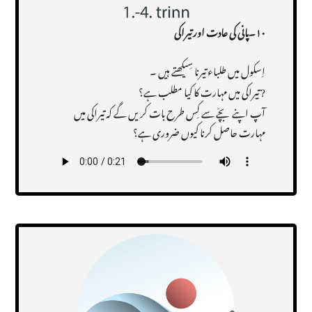
۱۰۔پانی کی عادت اور تیراکی
اِسکول میں طلباء تیرنا سِیکھتے ہیں ۔
? تیراکی میں مہارت کا کیا مطلب ہے؟
آپ اپنے بچّے سے کِس طرح بات کریں گے کہ تیراکی میں
مہارت حاصل کرنا کیوں ضروری ہے؟
Transcript