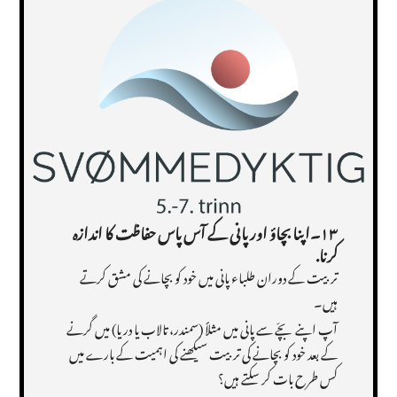
۱۳
۔
اپنا بچاؤ اور پانی کے آس پاس حفاظت کا اندازہ
کرنا
.
تربیت کے دوران طلباء پانی میں خود کو بچانے کی مشق کرتے
ہیں۔
آپ اپنے بچّے سے پانی میں مثلاً (سمندر، تالاب یا دریا) میں گرنے
کے بعد خود کو بچانے کی تربیت سیکھنے کی اہمیت کے بارے میں
کس طرح بات کر سکتے ہیں؟