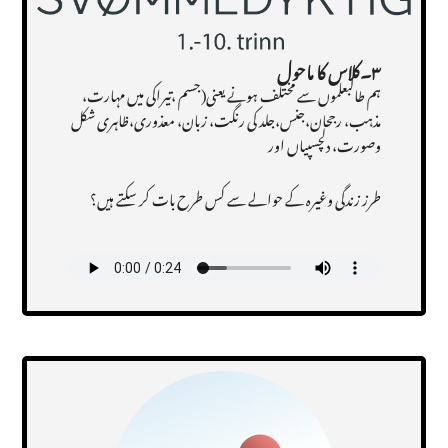
۳۔کلاس کا ماحول
ہم طالبعلموں سے مختلف ہونے یعنی(جسم ،تیراکی میں مہارت،
مذہب، رجحان،جنس،جلد کی رنگت، زبان، معذوری،ظاہری شکل
وصورت، دلچسپیاں اور
طرز زندگی وغیرہ کے حوالے سے کس طرح بات کر سکتے ہیں؟
Transcript