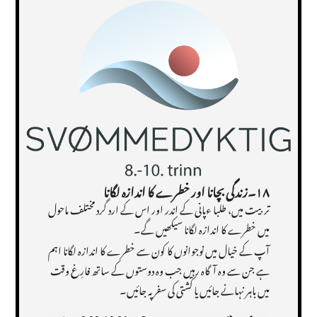
۱۸۔زندگی بچانا اور خطرے کا اندازہ لگانا
تربیت میں، طلبا ءپانی کے اندر اور اس کے ارد گرد مختلف ماحول
میں خطرے کا اندازہ لگانا سیکھیں گے۔
آپ کے خیال میں نوجوانوں کا کون سے خطرے کا اندازہ لگانا اہم
ہے جن سے وہ آگاہ رہیں جب وہ دوستوں کے ساتھ فارِغ وقت
میں باہر نہانے جائیں یا کشتی کی سفر پہ جائیں۔