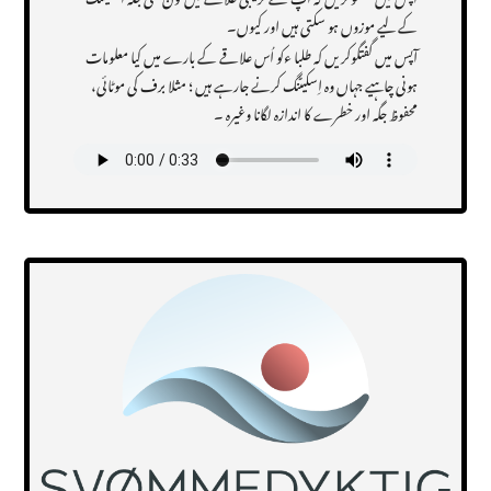
کے لیے موزوں ہو سکتی ہیں اور کیوں۔
آپس میں گفتگوکریں کہ طلبا ءکو اُس علاقے کے بارے میں کیا معلومات
ہونی چاہیے جہاں وہ اِسکیٹنگ کرنے جارہے ہیں ؛ مثلا برف کی موٹائی،
محفوظ جگہ اور خطرے کا اندازہ لگانا وغیرہ ۔
Transcript