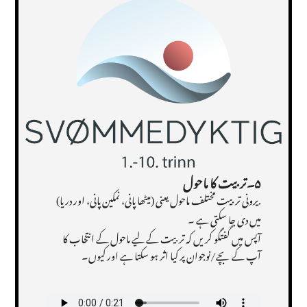
۵۔تربیت کا ماحول
.یرونی تربیت مختلف ماحول یعنی (میٹھا پانی، نمکین پانی، اور دریا)
میں دی جا سکتی ہے ۔
آپس میں گفتگو کریں کہ تربیت کے لیے ماحول کے انتخاب کا
آپ کے بچے/نوجوان پر کیا اثر ہو سکتا ہے اور کیوں۔