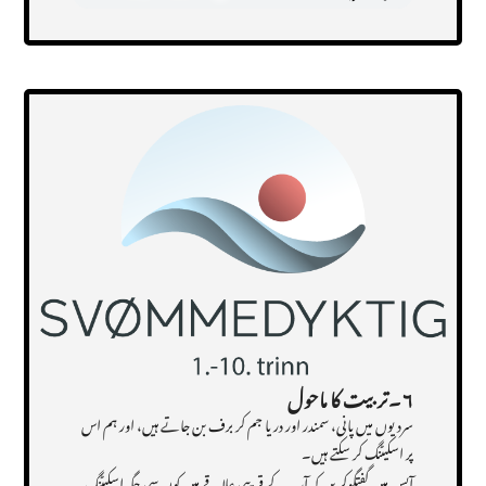
Transcript
۶ ۔تربیت کا ماحول
سردیوں میں پانی، سمندر اور دریا جم کر برف بن جاتے ہیں، اور ہم اس
پر اسکیٹنگ کر سکتے ہیں۔
آپس میں گفتگوکریں کہ آپ کے قریبی علاقے میں کون سی جگہ اسکیٹنگ