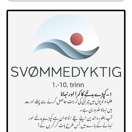
۱۔کپڑے بدلنے کا کمرا اور نہانا
طلباء کو پول میں تیراکی کی تربیت حاصل کرنے سے پہلے اور بعد
میں نہانا ضروری ہے۔
آپ بطور والدین اپنے بچّے /نوجوان سے کپڑے بدلنے اور
نہانے کے بارے میں کِس طرح بات کر کریں گے؟