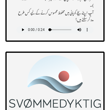
)۔
آپ اپنےبچّے کو پانی میں محفوظ محسوس کرنے کے لیے کس طرح
مدد کر سکتے ہیں؟
Transcript