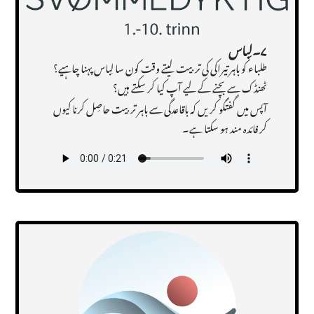
۷۔لِباس
طلباء کو باہر تیراکی کی تربیت لیتے وقت کون سا لِباس پہنا چاہیے؟
ٹھنڈک سے بچنے کے لیے آپ کیا کر سکتے ہیں؟
آپس میں گفتگو کریں کہ باقاعدگی سے باہر تربیت حاصِل کرنا کیوں
کر فائدہ مند ہو سکتا ہے۔
Transcript