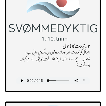
۴۔ تربیت کا ماحول
?تیراکی کی تربیت باہر اور اندر دونوں ہی جگہ دی جا تی ہے۔
خاندان، بچّے اور نوجوان اپنے علاقے میں تیراکی کے لیے کہاں
جاتے ہیں ؟
Transcript