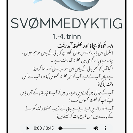
۸۔ خُود کا بچاؤ اور محفوظ آمد رفت
اِسکول اس بات کا خاص خیال رکھتاہے کہ پانی کے پاس موسمِ خِزاں ،
بہار، سردی اور گرمی میں محفوظ آمد رفت رہے۔
? کیا آپ کوکبھی پانی کے پاس اس صورتِ حال کا سامنا کرنا پڑا
ہےجہاں آپ نے اپنے آپ کو غیر محفوظ محسوس کیا ہو؟ آپ نے اُس
وقت کیا کیا؟
آپ کے خیال میں کیا چیزیں ضروری ہیں کہ آپ کا بچّہ پانی کے آس پاس
اپنے آپ کو محفوظ محسوس کرے؟
آپ بطور والدین اپنے بچّے سے پانی کے قریب محفوظ وقت گزارنے
کے بارے میں کِس طرح بات کر سکتے ہیں؟