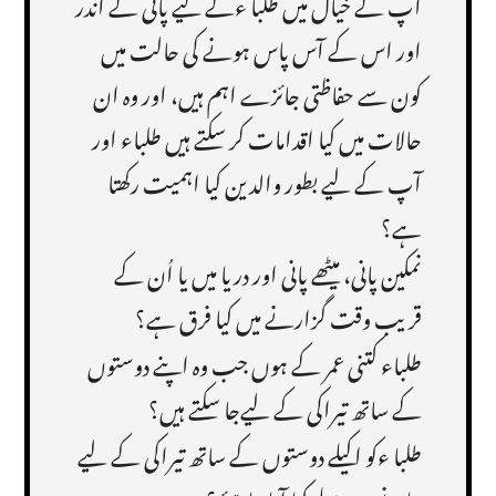
آپ کے خیال میں طلبا ءکے لیے پانی کے اندر
اور اس کے آس پاس ہونے کی حالت میں
کون سے حفاظتی جائزے اہم ہیں، اور وہ ان
حالات میں کیا اقدامات کر سکتے ہیں طلباء اور
آپ کے لیے بطور والدین کیا اہمیت رکھتا
ہے؟
نمکین پانی، میٹھے پانی اور دریا میں یا اُن کے
قریب وقت گزارنے میں کیا فرق ہے؟
طلباء کتنی عمر کے ہوں جب وہ اپنے دوستوں
کے ساتھ تیراکی کے لیےجا سکتے ہیں؟
طلبا ءکو اکیلے دوستوں کے ساتھ تیراکی کے لیے