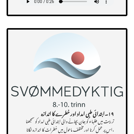
Transcript
۱۹۔ابتدائی طبی امداد اور خطرے کا اندازہ
تربیت میں طلباء کو جان بچانے والی ابتدائی طبی امداد کو سمجھنا
،اس پر عمل کرنا اور مختلف ماحول میں خطرات کا اندازہ لگانا