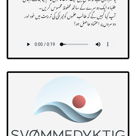
طلباء ایک دوسرے کے ساتھ محفوظ محسوس کریں۔
آپ کیا کہیں گے کہ طالب علموں کو تیراکی کی تربیت میں خود اور
دوسروں پر اعتماد حاصل ہو؟
Transcript