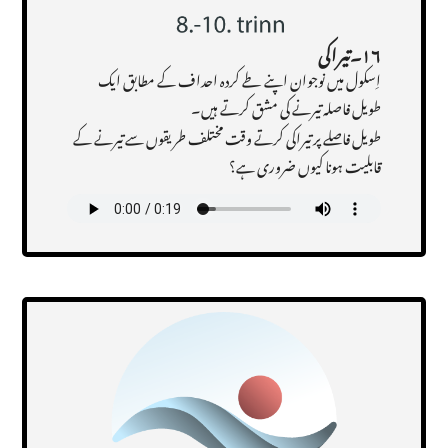
۱۶۔تیراکی
اِسکول میں نوجوان اپنے طے کردہ احداف کے مطابق ایک
طویل فاصلہ تیرنے کی مشق کرتے ہیں۔
طویل فاصلے پر تیراکی کرتے وقت مختلف طریقوں سے تیرنے کے
قابلیت ہونا کیوں ضروری ہے؟
Transcript