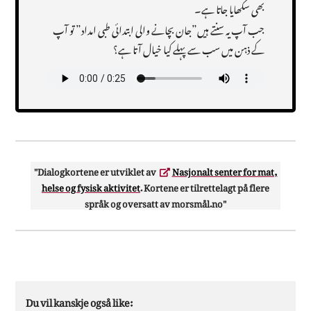
بھی سکھایا جاتا ہے۔
جب آپ یہ سنتے ہیں”جان بچانے والی ابتدائی طبی امداد” تو آپ
کے ذہن میں سب سے پہلے کیا خیال آتا ہے؟
Transcript
Dialogkortene er utviklet av
Nasjonalt senter for mat,
helse og fysisk aktivitet
. Kortene er tilrettelagt på flere
språk og oversatt av morsmål.no
Du vil kanskje også like: