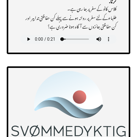
کلاس کانو کے سفر پر جا رہی ہے۔
طلباءکے لئے سفر پر روانہ ہونے سے پہلے کن حفاظتی تدابیر اور
کن حفاظتی جائزوں سے آگاہ ہونا ضروری ہے؟
Transcript