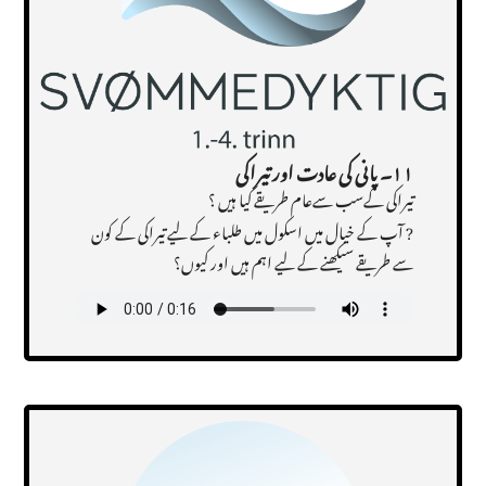
۱۱۔
پانی کی عادت اور تیراکی
تیراکی کےسب سےعام طریقے کیا ہیں ؟
? آپ کے خیال میں اسکول میں طلباء کے لیے تیراکی کے کون
سے طریقے سیکھنے کے لیے اہم ہیں اور کیوں؟
Transcript