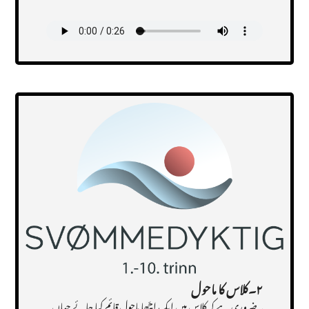
Transcript
۲۔کلاس کا ماحول
یہ ضروری ہے کہ کلاس میں ایک اچّھا ماحول قائم کیا جائے جہاں