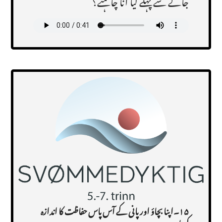
جانے سے پہلے کیا آنا چاہئے؟
Transcript
۱۵۔اپنا
بچاؤ اور پانی کے آس پاس حفاظت کا اندازہ
کرنا
.