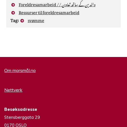
Foreldresamarbeid // والدین کے ساتھ تعاون
Ressurser til foreldresamarbeid
Tag:
svømme
Om morsmål.no
Nettverk
Besøksadresse
Stensberggata 29
0170 OSLO