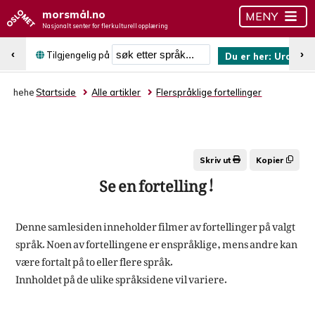
morsmål.no
MENY
Nasjonalt senter for flerkulturell opplæring
Søk etter språk
‹
›
Tilgjengelig på
Du er her:
Urdu
hehe
Startside
Alle artikler
Flerspråklige fortellinger
Skriv ut
Kopier
Se en fortelling!
Denne samlesiden inneholder filmer av fortellinger på valgt
språk. Noen av fortellingene er enspråklige, mens andre kan
være fortalt på to eller flere språk.
Innholdet på de ulike språksidene vil variere.