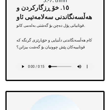
١٥. خۆ ڕزگارکردن و
هەڵسەنگاندنی سەلامەتیی ئاو
قوتابیانی پۆل دەچن بۆ گەشتی بەلەمی کانو.
کام هەڵسەنگاندنی دڵنیایی و خۆپارێزی گرنگە کە
قوتابییەکان پێش چوونیان بۆ گەشت بیزانن؟
Transcript