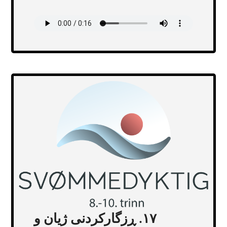
Transcript
١٧. ڕزگارکردنی ژیان و