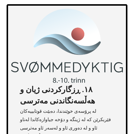
١٨. ڕزگارکردنی ژیان و
هەڵسەنگاندنی مەترسی
لە پرۆسەی خوێندندا، دەبێت قوتابییەکان
فێربکرێن کە لە ژینگە و دۆخە جیاوازەکاندا لەناو
ئاو و لە دەوری ئاو و لەسەر ئاو مەترسی