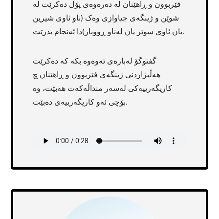
فێربوون و ڕاهێنان لە دەرەوەی پۆل دەکرێت لە
شوێن و ژینگەی جیاوازی وەک (ناو ئاوی شیرین
یان ئاوی سوێر یان لەناو ڕووبار)دا ئەنجام بدرێت.
گفتوگۆ لەبارەی ئەوەوە بکە کە دەکرێت
هەڵبژاردنی ژینگەی فێربوون و ڕاهێنان چ
کاریگەرییەکی لەسەر منداڵەکەت هەبێت، وە
بۆچی ئەو کاریگەرییەی دەبێت.
Transcript