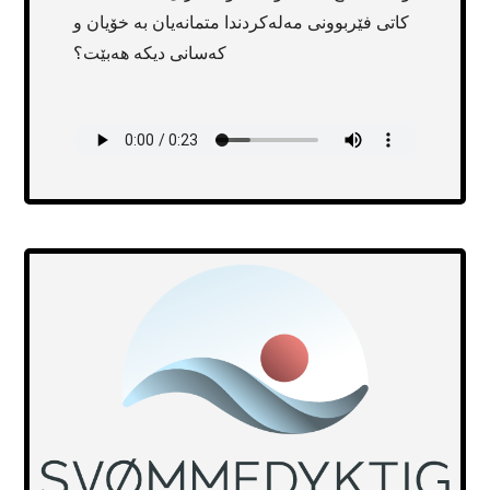
کاتی فێربوونی مەلەکردندا متمانەیان بە خۆیان و
کەسانی دیکە هەبێت؟
Transcript