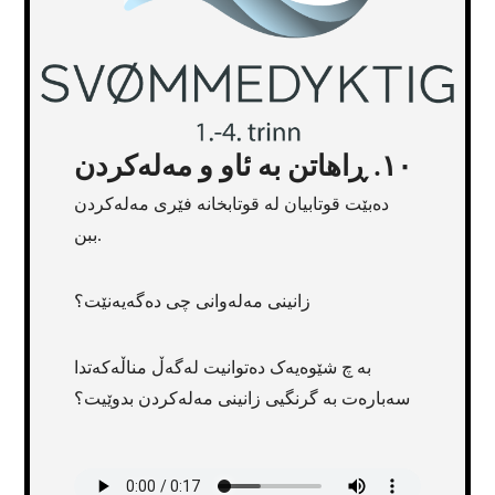
١٠. ڕاهاتن بە ئاو و مەلەکردن
دەبێت قوتابیان لە قوتابخانە فێری مەلەکردن
ببن.
زانینی مەلەوانی چی دەگەیەنێت؟
بە چ شێوەیەک دەتوانیت لەگەڵ مناڵەکەتدا
سەبارەت بە گرنگیی زانینی مەلەکردن بدوێیت؟