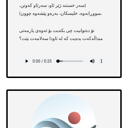
(سەر خستنە ژێر ئاو، سەرئاو کەوتن،
سووڕانەوە، خلیسکان، بەرەو پێشەوە چوون).
تۆ دەتوانیت چی بکەیت بۆ ئەوەی یارمەتی
منداڵەکەت بدەیت کە لە ئاودا سەلامەت بێت؟
Transcript