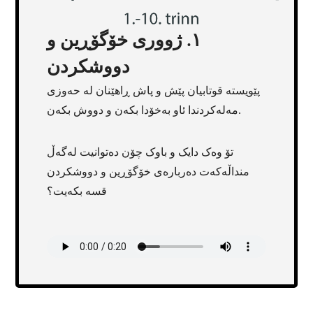
١. ژووری خۆگۆڕین و
دووشکردن
پێویستە قوتابیان پێش و پاش ڕاهێنان لە حەوزی
مەلەکردندا ئاو بەخۆدا بکەن و دووش بکەن.
تۆ وەک دایک و باوک چۆن دەتوانیت لەگەڵ
منداڵەکەت دەربارەی خۆگۆڕین و دووشکردن
قسە بکەیت؟
Transcript