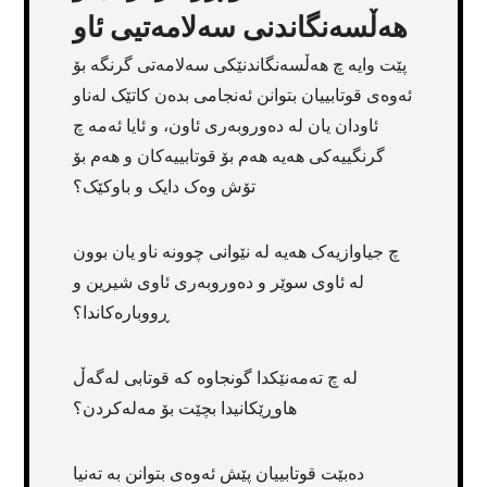
هەڵسەنگاندنی سەلامەتیی ئاو
پێت وایە چ هەڵسەنگاندنێکی سەلامەتی گرنگە بۆ
ئەوەی قوتابییان بتوانن ئەنجامی بدەن کاتێک لەناو
ئاودان یان لە دەوروبەری ئاون، و ئایا ئەمە چ
گرنگییەکی هەیە هەم بۆ قوتابییەکان و هەم بۆ
تۆش وەک دایک و باوکێک؟
چ جیاوازیەک هەیە لە نێوانی چوونە ناو یان بوون
لە ئاوی سوێر و دەوروبەری ئاوی شیرین و
ڕووبارەکاندا؟
لە چ تەمەنێکدا گونجاوە کە قوتابی لەگەڵ
هاوڕێکانیدا بچێت بۆ مەلەکردن؟
دەبێت قوتابییان پێش ئەوەی بتوانن بە تەنیا