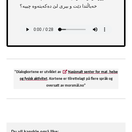
خەیاڵتدا دێت و بیری لێ دەکەیتەوە چییە؟
Transcript
Dialogkortene er utviklet av
Nasjonalt senter for mat, helse
og fysisk aktivitet
. Kortene er tilrettelagt på flere språk og
oversatt av morsmål.no
Du vil kanskje også like: