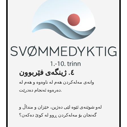
٤. ژینگەی فێربوون
وانەی مەلەکردن هەم لە ناوەوە و هەم لە
دەرەوە ئەنجام دەدرێت.
لەو شوێنەی ئێوە لێی دەژین، خێزان و منداڵ و
گەنجان بۆ مەلەکردن ڕوو لە کوێ دەکەن؟