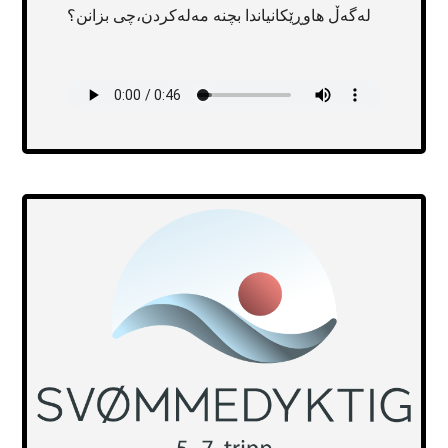
لەگەڵ هاوڕێکانیاندا بچنە مەلەکردن،چی بزانن؟
Transcript