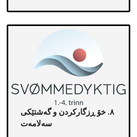
Transcript
٨. خۆ ڕزگارکردن و گەشتێکی
سەلامەت