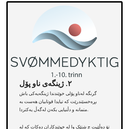
٢. ژینگەی ناو پۆل
گرنگە لەناو پۆلی خوێندندا ژینگەیەکی باش
بڕەخسێندرێت کە تیایدا قوتابیان هەست بە
متمانە و دڵنیایی بکەن لەگەڵ یەکتردا.
تۆ دەڵێیت چ شتێک وا لە خوێندکاران دەکات کە لە