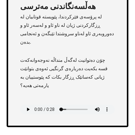
هەڵسەنگاندنی مەترسی
لە پرۆسەی فێرکردندا، پێویستە قوتابیان لە
ڕزگارکردنی ژیان لە ناو ئاو و لەسەر ئاو و
دەوروبەری ئاو لەناو سروشتدا تێبگەن و ئەنجامی
بدەن.
چۆن دەتوانیت لەگەڵ منداڵە نەوجەوانەکەت
قسە بکەیت دەربارەی گرنگیی ئەوەی بتوانێت
ژیانی کەسانێک ڕزگار بکات کە پێوستییان بە
یارمەتی هەیە؟
Transcript