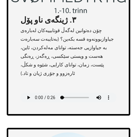
٣. ژینگەی ناو پۆل
چۆن دەتوانین لەگەڵ قوتابییەکان لەبارەی
جیاوازبوونەوە قسە بکەین؟ (بەتایبەت سەبارەت
بە جیاوازیی جەستە، توانای مەلەکردن، ئاین،
هەست و ویستی سێکسی، ڕەگەز، ڕەنگی
پێست، زمان، توانای کارایی، شێوە و شکڵ،
ئارەزوو و جۆری ژیان و تاد.)
Transcript