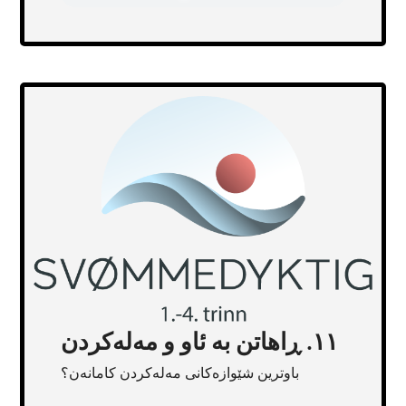
Transcript
١١.
ڕاهاتن بە ئاو و مەلەکردن
باوترین شێوازەکانی مەلەکردن کامانەن؟