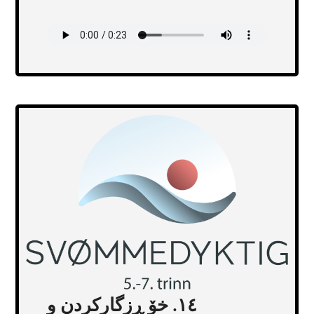
Transcript
١٤. خۆ ڕزگارکردن و