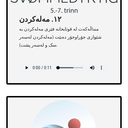
١٢. مەلەکردن
منداڵەکەت لە قوتابخانە فێری مەلەکردن بە
شێوازی جۆراوجۆر دەبێت (مەلەکردن لەسەر
سک و لەسەر پشت).
Transcript