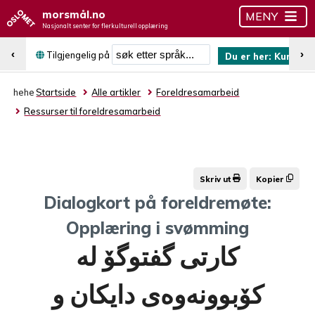
morsmål.no
MENY
Nasjonalt senter for flerkulturell opplæring
Søk etter språk
‹
›
Tilgjengelig på
Du er her:
Kurdisk 
hehe
Startside
Alle artikler
Foreldresamarbeid
Ressurser til foreldresamarbeid
Skriv ut
Kopier
Dialogkort på foreldremøte:
Opplæring i svømming
کارتی گفتوگۆ لە
کۆبوونەوەی دایکان و