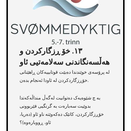
١٣. خۆ ڕزگارکردن و
هەڵسەنگاندنی سەلامەتیی ئاو
لە پرۆسەی خوێندندا دەبێت قوتابییەکان ڕاهێنانی
خۆڕزگاردکردن لە ئاودا ئەنجام بدەن.
بە چ شێوەیەک دەتوانیت لەگەڵ منداڵەکەتدا
بدوێیت سەبارەت بە گرنگیی فێربوونی
خۆڕزگارکردن، کاتێک دەکەوێتە ناو ئاو (دەریا،
ئاو، ڕووبارەوە)؟