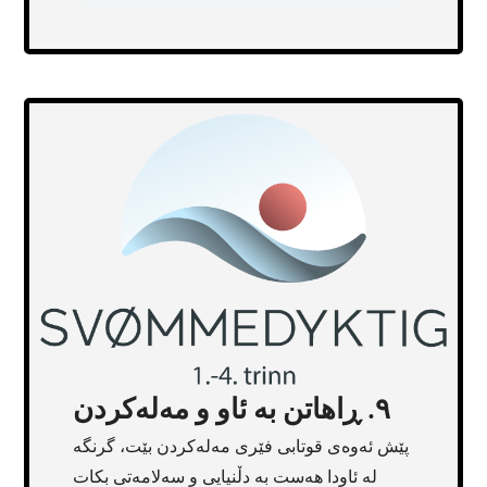
Transcript
٩. ڕاهاتن بە ئاو و مەلەکردن
پێش ئەوەی قوتابی فێری مەلەکردن بێت، گرنگە
لە ئاودا هەست بە دڵنیایی و سەلامەتی بکات