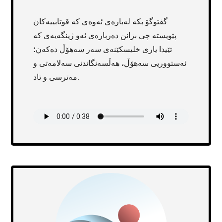
گفتوگۆ بکە لەبارەی ئەوەی کە قوتابییەکان
پێویستە چی بزانن دەربارەی ئەو ژینگەیەی کە
تێیدا یاری خلیسکێنەی سەر سەهۆڵ دەکەن؛
ئەستووریی سەهۆڵ، هەڵسەنگاندنی سەلامەتی و
مەترسی و تاد.
Transcript