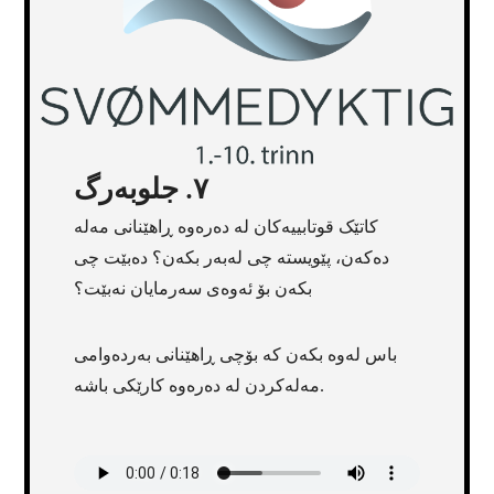
٧. جلوبەرگ
کاتێک قوتابییەکان لە دەرەوە ڕاهێنانی مەلە
دەکەن، پێویستە چی لەبەر بکەن؟ دەبێت چی
بکەن بۆ ئەوەی سەرمایان نەبێت؟
باس لەوە بکەن کە بۆچی ڕاهێنانی بەردەوامی
مەلەکردن لە دەرەوە کارێکی باشە.