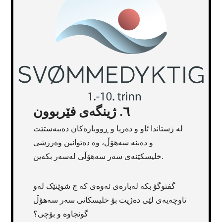
٦. ژینگەی فێربوون
لە زستاندا ئاو و دەریا و ڕووبارەکان دەیبەستێت
و دەبنە سەهۆڵ، وە دەتوانین وەرزشی
خلیسكێنەی سەر سەهۆڵی لەسەر بکەین.
گفتوگۆ بکە لەبارەی ئەوەی کە چ شوێنێک لەو
ناوچەیەی لێی دەژیت بۆ خلیسکانی سەر سەهۆڵ
گونجاوە و بۆچی؟