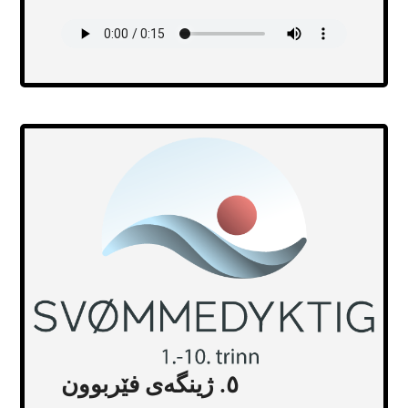
Transcript
٥. ژینگەی فێربوون