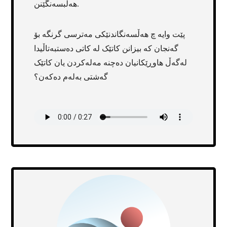
هەڵبسەنگێنن.
پێت وایە چ هەڵسەنگاندنێکی مەترسی گرنگە بۆ
گەنجان کە بیزانن کاتێک لە کاتی دەستبەتاڵیدا
لەگەڵ هاوڕێکانیان دەچنە مەلەکردن یان کاتێک
گەشتی بەلەم دەکەن؟
Transcript