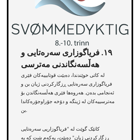
١٩. فریاگوزاری سەرەتایی و
هەڵسەنگاندنی مەترسی
لە کاتی خوێندندا، دەبێت قوتابییەکان فێری
فریاگوزاری سەرەتایی ڕزگارکردنی ژیان بن و
ئەنجامی بدەن. هەروەها فێری هەڵسەنگاندن بۆ
مەترسییەکان لە ژینگە و دۆخە جۆراوجۆرەکاندا
بن.
کاتێک گوێت لە “فریاگوزاریی سەرەتایی
ڕزگارکردنی ژیان” دەبێت، یەکەم شت کە بە