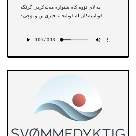
بە لای تۆوە کام شێوازە مەلەکردن گرنگە
قوتابییەکان لە قوتابخانە فێری بن و بۆچی؟
Transcript