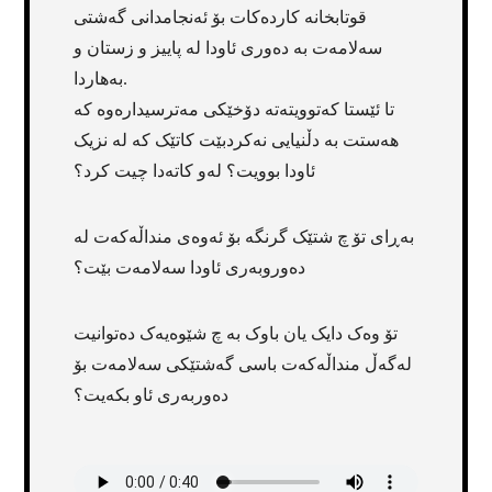
قوتابخانە کاردەکات بۆ ئەنجامدانی گەشتی
سەلامەت بە دەوری ئاودا لە پاییز و زستان و
بەهاردا.
تا ئێستا کەتوویتەتە دۆخێکی مەترسیدارەوە کە
هەستت بە دڵنیایی نەکردبێت کاتێک کە لە نزیک
ئاودا بوویت؟ لەو کاتەدا چیت کرد؟
بەڕای تۆ چ شتێک گرنگە بۆ ئەوەی منداڵەکەت لە
دەوروبەری ئاودا سەلامەت بێت؟
تۆ وەک دایک یان باوک بە چ شێوەیەک دەتوانیت
لەگەڵ منداڵەکەت باسی گەشتێکی سەلامەت بۆ
دەوربەری ئاو بکەیت؟