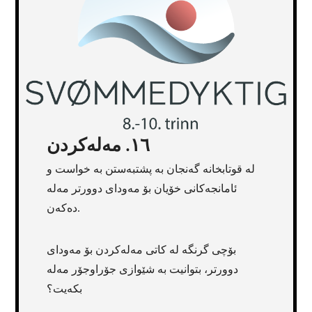
١٦. مەلەکردن
لە قوتابخانە گەنجان بە پشتبەستن بە خواست و
ئامانجەکانی خۆیان بۆ مەودای دوورتر مەلە
دەکەن.
بۆچی گرنگە لە کاتی مەلەکردن بۆ مەودای
دوورتر، بتوانیت بە شێوازی جۆراوجۆر مەلە
بکەیت؟