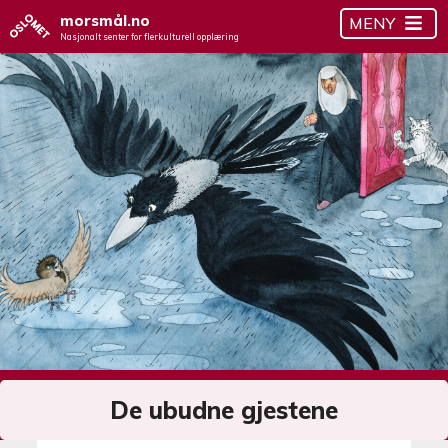
morsmål.no
MENY
Nasjonalt senter for flerkulturell opplæring
De ubudne gjestene