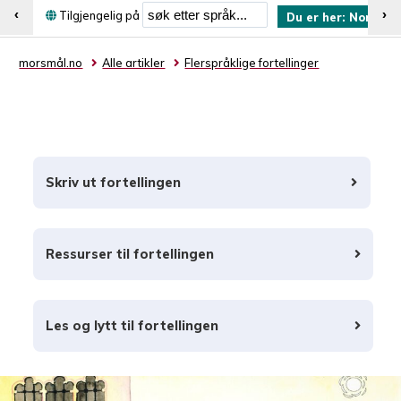
Søk etter språk
‹
›
Tilgjengelig på
Du er her:
Norsk (b
morsmål.no
Alle artikler
Flerspråklige fortellinger
Skriv ut fortellingen
Ressurser til fortellingen
Les og lytt til fortellingen