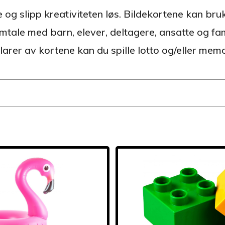
e og slipp kreativiteten løs. Bildekortene kan br
tale med barn, elever, deltagere, ansatte og fam
larer av kortene kan du spille lotto og/eller mem