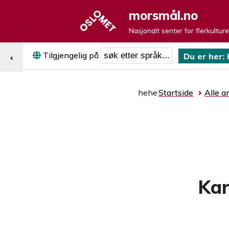
morsmål.no
Nasjonalt senter for flerkultur
Søk etter språk
Tilgjengelig på
Du er her:
‹
hehe
Startside
Alle ar
Kar