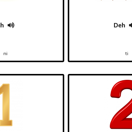
h
Deh
ni
ti