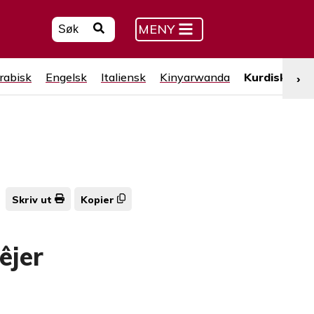
MENY
rabisk
Engelsk
Italiensk
Kinyarwanda
Kurdisk (kur
›
Skriv ut
Kopier
êjer