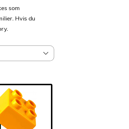
ukes som
ilier. Hvis du
ory.