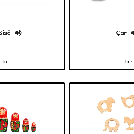
Sisê
Çar
tre
fire