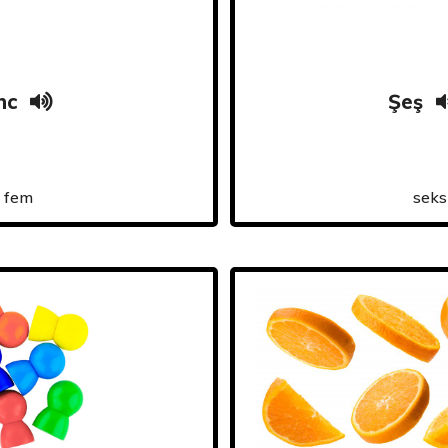
nc
Şeş
fem
seks