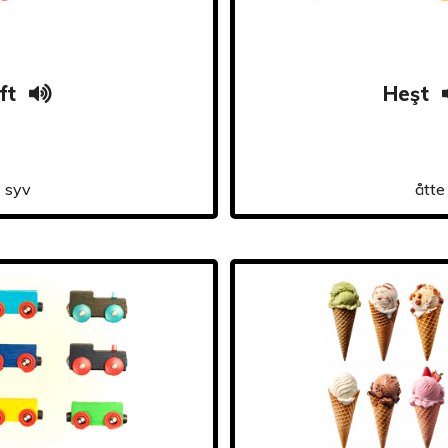
ft
Heşt
syv
åtte