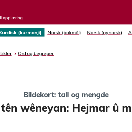
ell opplæring
Kurdisk (kurmanji)
Norsk (bokmål)
Norsk (nynorsk)
A
tikler
Ord og begreper
Bildekort: tall og mengde
tên wêneyan: Hejmar û m