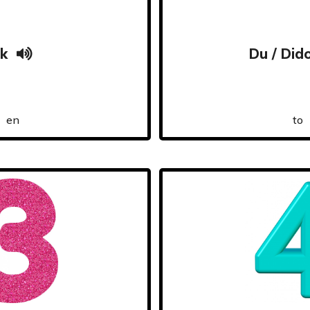
k
Du / Did
en
to