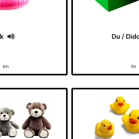
k
Du / Did
en
to