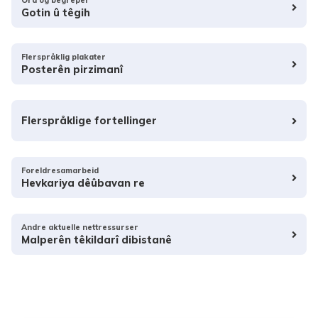
Gotin û têgih
Flerspråklig plakater
Posterên pirzimanî
Flerspråklige fortellinger
Foreldresamarbeid
Hevkariya dêûbavan re
Andre aktuelle nettressurser
Malperên têkildarî dibistanê