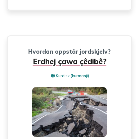
Hvordan oppstår jordskjelv?
Erdhej çawa çêdibê?
Kurdisk (kurmanji)