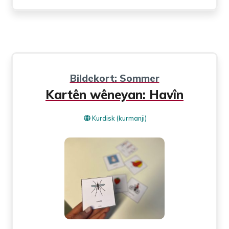
Bildekort: Sommer
Kartên wêneyan: Havîn
Kurdisk (kurmanji)