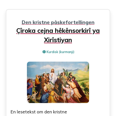
Den kristne påskefortellingen
Çîroka cejna hêkênsorkirî ya
Xirîstiyan
Kurdisk (kurmanji)
En lesetekst om den kristne