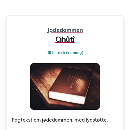
Jødedommen
Cihûtî
Kurdisk (kurmanji)
Fagtekst om jødedommen, med lydstøtte.