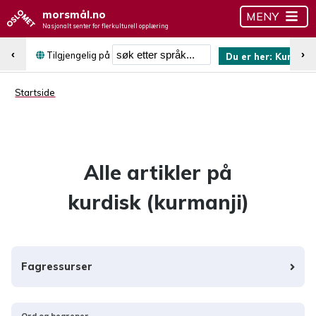
morsmål.no
MENY
Nasjonalt senter for flerkulturell opplæring
Søk etter språk
‹
›
Tilgjengelig på
Du er her:
Kurdisk 
Startside
Alle artikler på
kurdisk (kurmanji)
Fagressurser
Ord og begreper