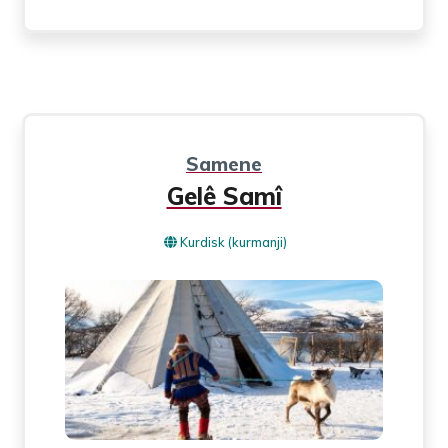
Samene
Gelê Samî
Kurdisk (kurmanji)