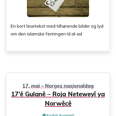
En kort lesetekst med tilhørende bilder og lyd
om den islamske feriringen Id al-ad
17. mai – Norges nasjonaldag
17’ê Gulanê – Roja Neteweyî ya
Norwêcê
Kurdisk (kurmanji)