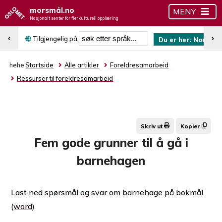
morsmål.no
MENY
Nasjonalt senter for flerkulturell opplæring
Søk etter språk
‹
›
Tilgjengelig på
Du er her:
Norsk (b
hehe
Startside
Alle artikler
Foreldresamarbeid
Ressurser til foreldresamarbeid
Skriv ut
Kopier
Fem gode grunner til å gå i
barnehagen
Last ned spørsmål og svar om barnehage på bokmål