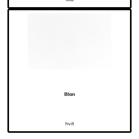
Blan
hvit