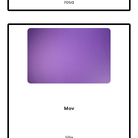
rosa
Mov
lilla