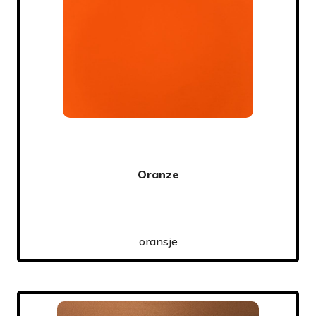
Oranze
oransje