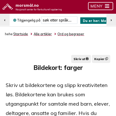
morsmål.no
MENY
Nasjonalt senter for flerkulturell opplæring
Søk etter språk
‹
›
Tilgjengelig på
Du er her:
Mauritis
hehe
Startside
Alle artikler
Ord og begreper
Skriv ut
Kopier
Bildekort: farger
Skriv ut bildekortene og slipp kreativiteten
løs. Bildekortene kan brukes som
utgangspunkt for samtale med barn, elever,
deltagere, ansatte og familier. Hvis du