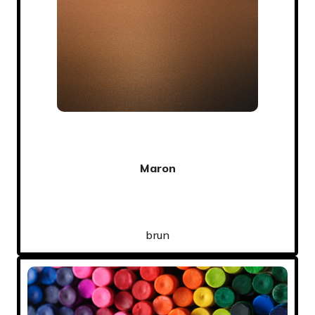
Maron
brun