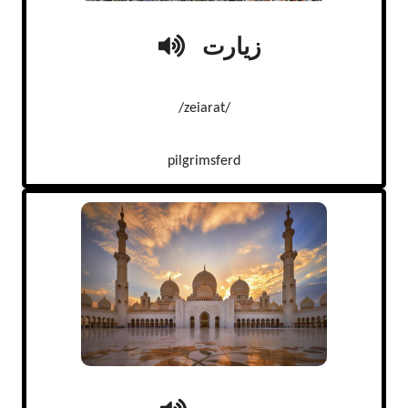
زیارت
/zeiarat/
pilgrimsferd