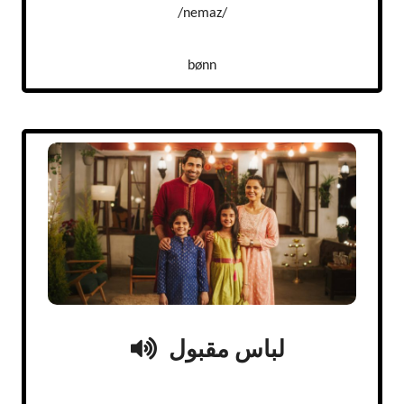
/nemaz/
bønn
لباس‌ مقبول