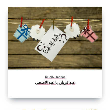
Id al- Adha
عید قربان یا عیدالاضحی