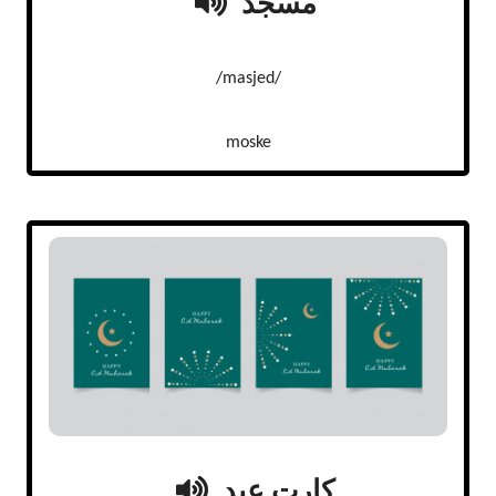
مسجد
/masjed/
moske
کارت عید