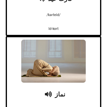
/karteid/
Id-kort
نماز