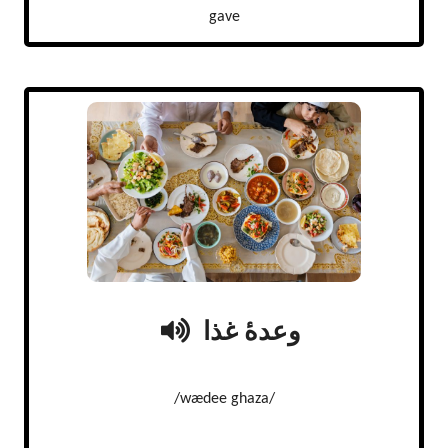
gave
وعدهٔ غذا
/wædee ghaza/