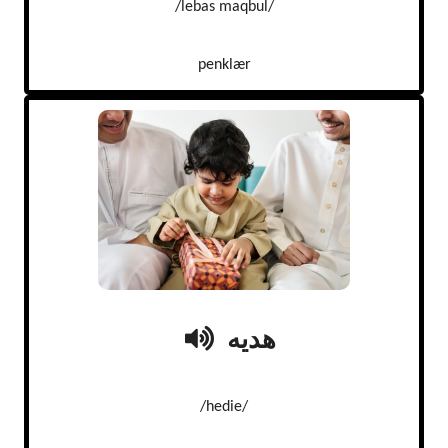
/lebas maqbul/
penklær
هدیه
/hedie/