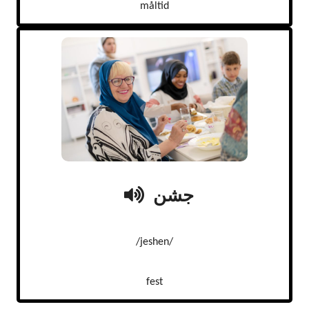
måltid
جشن
/jeshen/
fest