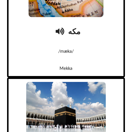
مکه
/mæka/
Mekka