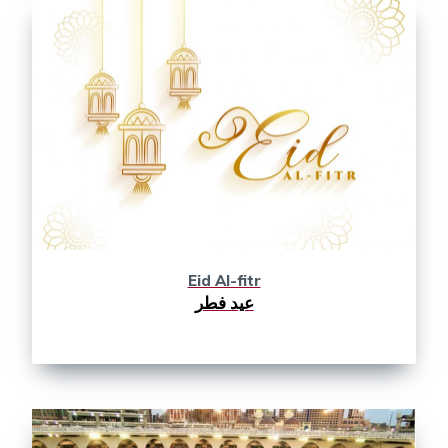
Eid Al-fitr
عید فطر