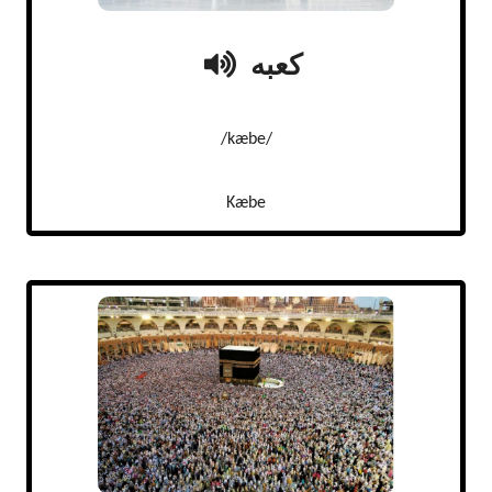
کعبه
/kæbe/
Kæbe