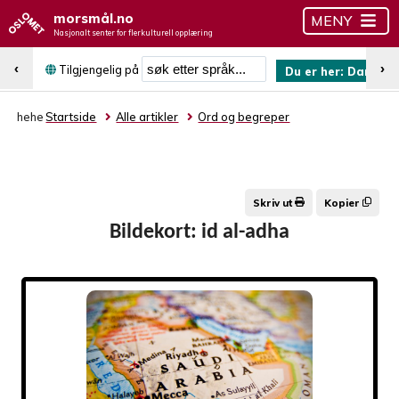
morsmål.no
MENY
Nasjonalt senter for flerkulturell opplæring
Søk etter språk
‹
›
Tilgjengelig på
Du er her:
Dari
N
hehe
Startside
Alle artikler
Ord og begreper
Skriv ut
Kopier
Bildekort: id al-adha