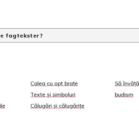
e fagtekster?
Calea cu opt brațe
Să învăț
Texte și simboluri
budism
ile
Călugări și călugărițe