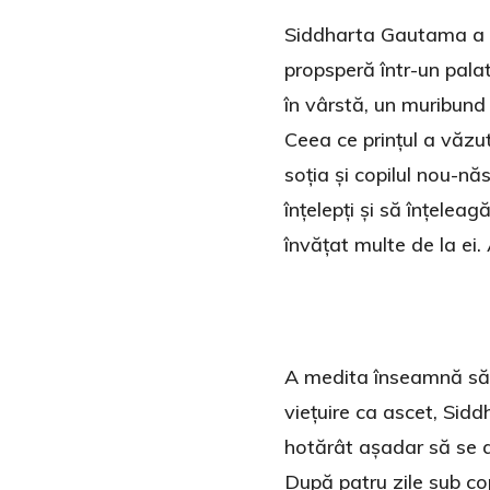
Siddharta Gautama a fo
propsperă într-un palat
în vârstă, un muribund
Ceea ce prințul a văzut
soția și copilul nou-n
înțelepți și să înțelea
învățat multe de la ei.
A medita înseamnă să st
viețuire ca ascet, Sidd
hotărât așadar să se a
După patru zile sub co