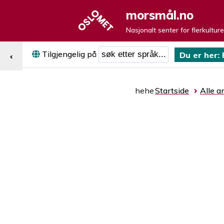
morsmål.no
Nasjonalt senter for flerkultur
Søk etter språk
Tilgjengelig på
Du er her:
‹
hehe
Startside
Alle ar