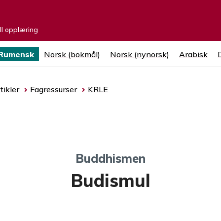
ell opplæring
Rumensk
Norsk (bokmål)
Norsk (nynorsk)
Arabisk
tikler
Fagressurser
KRLE
Buddhismen
Budismul