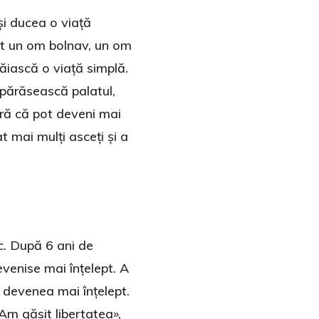
și ducea o viață
zut un om bolnav, un om
ăiască o viață simplă.
 părăsească palatul,
eră că pot deveni mai
t mai mulți asceți și a
ic. După 6 ani de
evenise mai înțelept. A
 devenea mai înțelept.
Am găsit libertatea»,