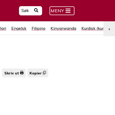
MENY
Dari
Engelsk
Filipino
Kinyarwanda
Kurdisk (kurmanji
›
Skriv ut
Kopier