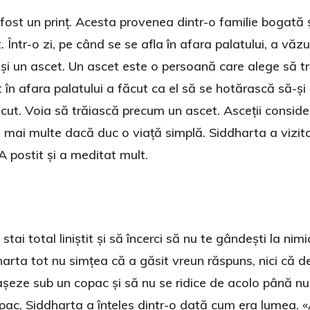
st un prinț. Acesta provenea dintr-o familie bogată 
. Într-o zi, pe când se se afla în afara palatului, a vă
 și un ascet. Un ascet este o persoană care alege să tr
 în afara palatului a făcut ca el să se hotărască să-și
ăscut. Voia să trăiască precum un ascet. Asceții consid
gă mai multe dacă duc o viață simplă. Siddharta a vizita
 A postit și a meditat mult.
ai total liniștit și să încerci să nu te gândești la nim
harta tot nu simțea că a găsit vreun răspuns, nici că d
șeze sub un copac și să nu se ridice de acolo până nu
pac, Siddharta a înțeles dintr-o dată cum era lumea. «