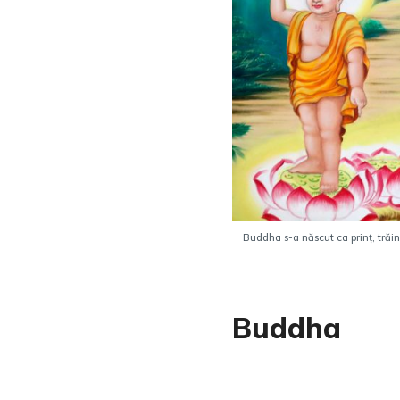
Buddha s-a născut ca prinț, trăin
Buddha