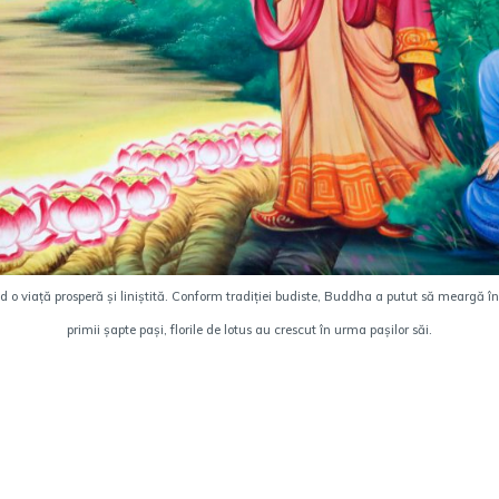
d o viață prosperă și liniștită. Conform tradiției budiste, Buddha a putut să meargă în
primii șapte pași, florile de lotus au crescut în urma pașilor săi.