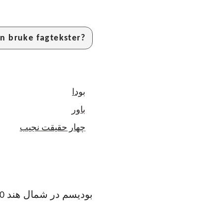
n bruke fagtekster?
بودا
باور
چهار حقیقت نجیب
بودیسم در شمال هند 2500 سال پیش شکل گرفته است.