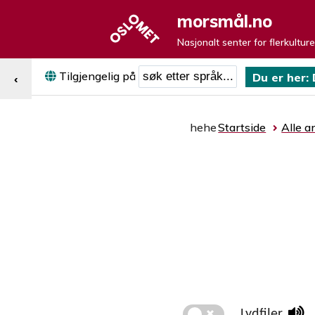
morsmål.no
Nasjonalt senter for flerkultur
Søk etter språk
Tilgjengelig på
Du er her:
‹
hehe
Startside
Alle ar
Lydfiler