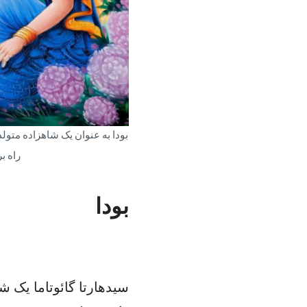
بودا به عنوان یک شاهزاده متو
راه ب
بودا
سیدهارتا گائوتاما یک ش