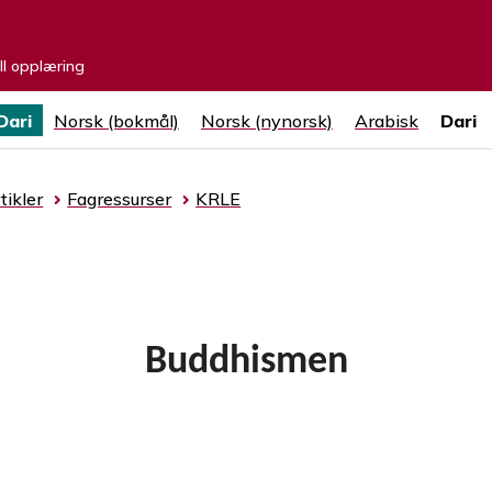
ell opplæring
Dari
Norsk (bokmål)
Norsk (nynorsk)
Arabisk
Dari
tikler
Fagressurser
KRLE
Buddhismen