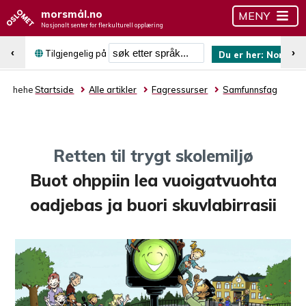
morsmål.no
MENY
Nasjonalt senter for flerkulturell opplæring
Søk etter språk
‹
›
Tilgjengelig på
Du er her:
Nordsam
hehe
Startside
Alle artikler
Fagressurser
Samfunnsfag
Retten til trygt skolemiljø
Buot ohppiin lea vuoigatvuohta
oadjebas ja buori skuvlabirrasii