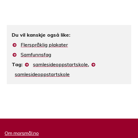
Du vil kanskje også like:
Flerspråklig plakater
Samfunnsfag
Tag:
samlesideoppstartskole
,
samlesideoppstartskole
Om morsmål.no