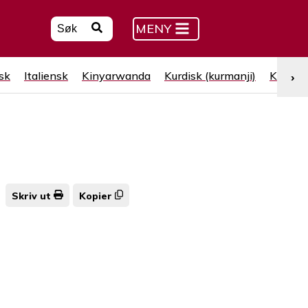
MENY
sk
Italiensk
Kinyarwanda
Kurdisk (kurmanji)
Kurdisk
›
Skriv ut
Kopier