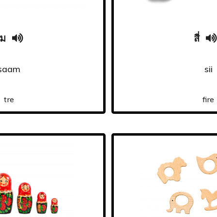
ม
สี่
saam
sii
tre
fire