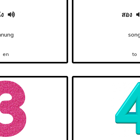
่ง
สอง
hnung
son
en
to