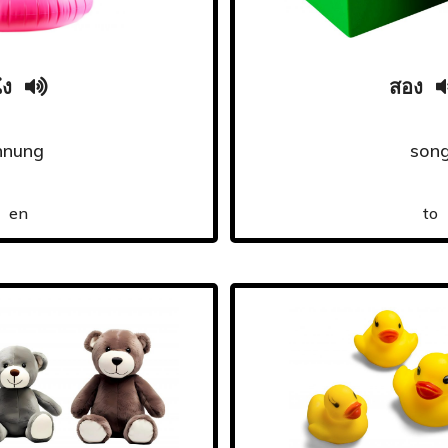
่ง
สอง
hnung
son
en
to