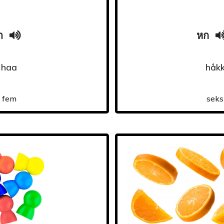
า
หก
haa
håk
fem
seks