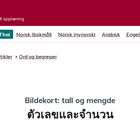
ell opplæring
Thai
Norsk (bokmål)
Norsk (nynorsk)
Arabisk
Engel
tikler
Ord og begreper
Bildekort: tall og mengde
ตัวเลขและจำนวน