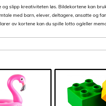
e og slipp kreativiteten løs. Bildekortene kan br
tale med barn, elever, deltagere, ansatte og fam
larer av kortene kan du spille lotto og/eller mem