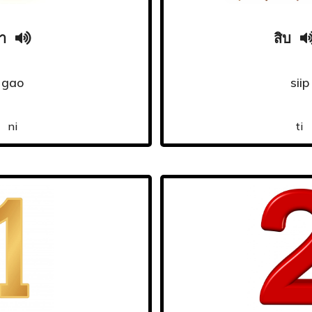
้า
สิบ
gao
siip
ni
ti