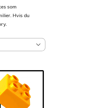
ukes som
ilier. Hvis du
ory.