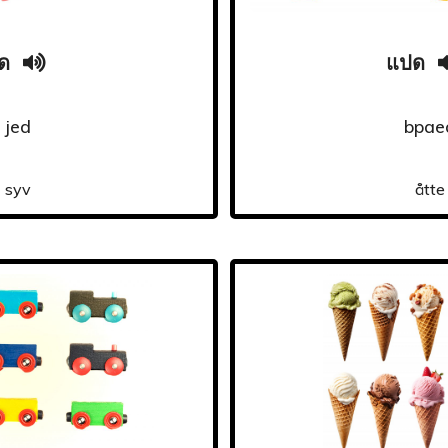
็ด
แปด
jed
bpae
syv
åtte