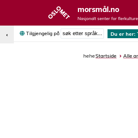
morsmål.no
Nasjonalt senter for flerkultur
Søk etter språk
Tilgjengelig på
Du er her:
‹
hehe
Startside
Alle ar