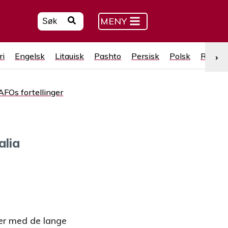
MENY
ri
Engelsk
Litauisk
Pashto
Persisk
Polsk
Russis
›
AFOs fortellinger
alia
er med de lange