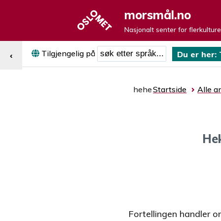
morsmål.no
Nasjonalt senter for flerkultur
Søk etter språk
Tilgjengelig på
Du er her:
‹
hehe
Startside
Alle ar
Hek
Fortellingen handler 