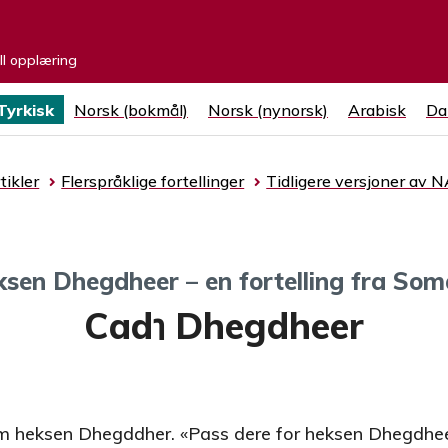
ell opplæring
Tyrkisk
Norsk (bokmål)
Norsk (nynorsk)
Arabisk
Da
tikler
Flerspråklige fortellinger
Tidligere versjoner av N
sen Dhegdheer – en fortelling fra Som
Cad℩ Dhegdheer
om heksen Dhegddher. «Pass dere for heksen Dhegdhe