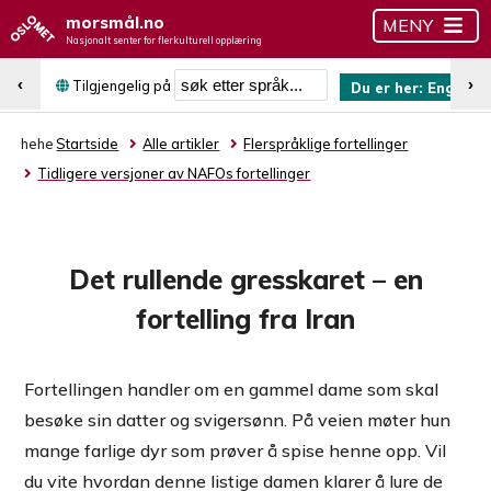
morsmål.no
MENY
Nasjonalt senter for flerkulturell opplæring
Søk etter språk
‹
›
Tilgjengelig på
Du er her:
Engelsk
hehe
Startside
Alle artikler
Flerspråklige fortellinger
Tidligere versjoner av NAFOs fortellinger
Det rullende gresskaret – en
fortelling fra Iran
Fortellingen handler om en gammel dame som skal
besøke sin datter og svigersønn. På veien møter hun
mange farlige dyr som prøver å spise henne opp. Vil
du vite hvordan denne listige damen klarer å lure de