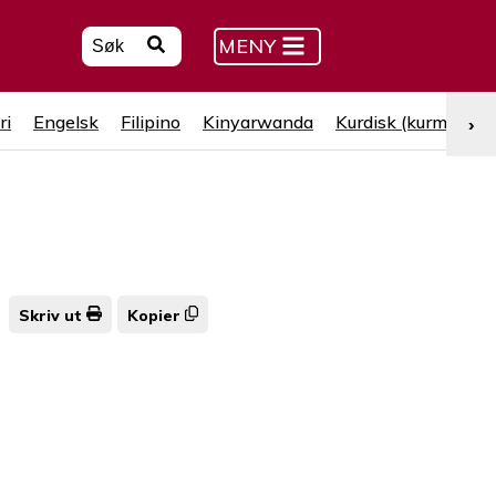
MENY
ri
Engelsk
Filipino
Kinyarwanda
Kurdisk (kurmanji)
›
Skriv ut
Kopier