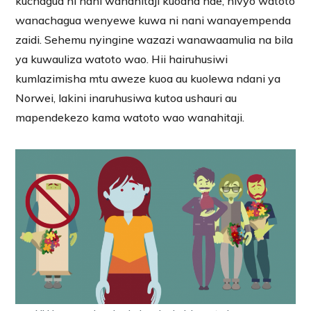
kuchagua ni nani wanahitaji kuoana nae, hivyo watoto
wanachagua wenyewe kuwa ni nani wanayempenda
zaidi. Sehemu nyingine wazazi wanawaamulia na bila
ya kuwauliza watoto wao. Hii hairuhusiwi
kumlazimisha mtu aweze kuoa au kuolewa ndani ya
Norwei, lakini inaruhusiwa kutoa ushauri au
mapendekezo kama watoto wao wanahitaji.