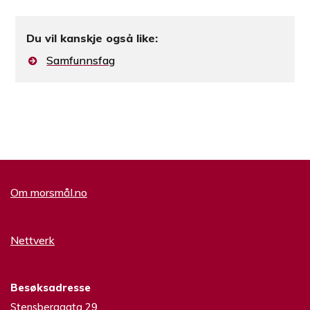
Du vil kanskje også like:
Samfunnsfag
Om morsmål.no
Nettverk
Besøksadresse
Stensberggata 29