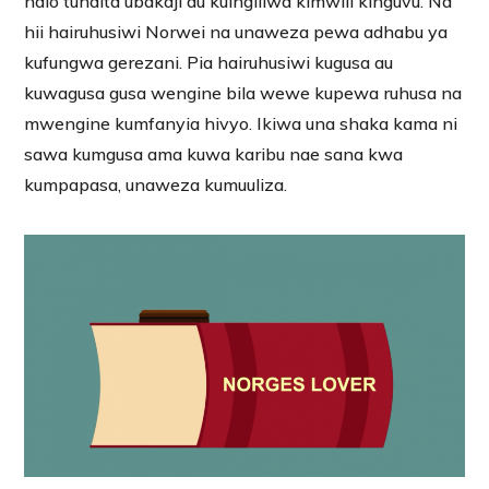
ndio tunaita ubakaji au kuingiliwa kimwili kinguvu. Na
hii hairuhusiwi Norwei na unaweza pewa adhabu ya
kufungwa gerezani. Pia hairuhusiwi kugusa au
kuwagusa gusa wengine bila wewe kupewa ruhusa na
mwengine kumfanyia hivyo. Ikiwa una shaka kama ni
sawa kumgusa ama kuwa karibu nae sana kwa
kumpapasa, unaweza kumuuliza.