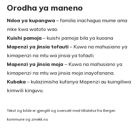
Orodha ya maneno
Ndoa ya kupangwa
– familia inachagua mume ama
mke kwa watoto wao.
Kuishi pamoja
– kuishi pamoja bila ya kuoana
Mapenzi ya jinsia tofauti
– Kuwa na mahusiano ya
kimapenzi na mtu wa jinsia ya tofauti.
Mapenzi ya jinsia moja
– Kuwa na mahusiano ya
kimapenzi na mtu wa jinsia moja inayofanana.
Kubaka
– kulazimisha kufanya Mapenzi au kuingiliwa
kimwili kinguvu.
Tekst og bilde er gjengitt og oversatt med tiltatelse fra Bergen
kommune og zmekk.no