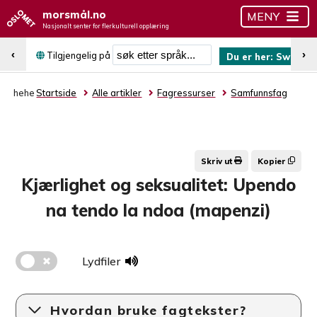
morsmål.no
MENY
Nasjonalt senter for flerkulturell opplæring
Søk etter språk
‹
›
Tilgjengelig på
Du er her:
Swahili
hehe
Startside
Alle artikler
Fagressurser
Samfunnsfag
Skriv ut
Kopier
Kjærlighet og seksualitet: Upendo
na tendo la ndoa (mapenzi)
Lydfiler
Hvordan bruke fagtekster?