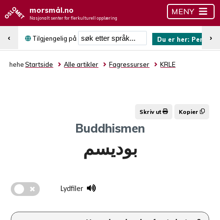
morsmål.no
MENY
Nasjonalt senter for flerkulturell opplæring
Søk etter språk
‹
›
Tilgjengelig på
Du er her:
Persisk
hehe
Startside
Alle artikler
Fagressurser
KRLE
Skriv ut
Kopier
Buddhismen
بودیسم
Lydfiler