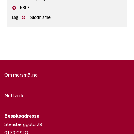
KRLE
Tag:
buddhisme
Om morsmål.no
Nettverk
Besøksadresse
Stensberggata 29
0170 OSLO