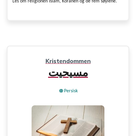
Les om religionen Islam, Koranen og de fem søylene.
Kristendommen
مسیحیت
Persisk