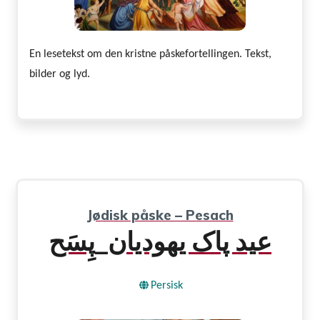
En lesetekst om den kristne påskefortellingen. Tekst,
bilder og lyd.
Jødisk påske – Pesach
عید پاک یهودیان_پِسَح
Persisk