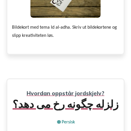
Bildekort med tema Id al-adha. Skriv ut bildekortene og
slipp kreativiteten løs.
Hvordan oppstår jordskjelv?
زلزله چگونه رخ می دهد؟
Persisk