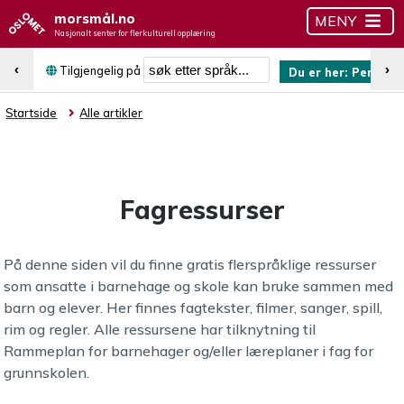
morsmål.no
MENY
Nasjonalt senter for flerkulturell opplæring
Søk etter språk
‹
›
Tilgjengelig på
Du er her:
Persisk
Startside
Alle artikler
Fagressurser
På denne siden vil du finne gratis flerspråklige ressurser
som ansatte i barnehage og skole kan bruke sammen med
barn og elever. Her finnes fagtekster, filmer, sanger, spill,
rim og regler. Alle ressursene har tilknytning til
Rammeplan for barnehager og/eller læreplaner i fag for
grunnskolen.