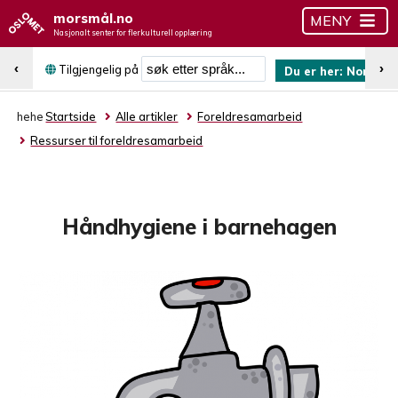
morsmål.no
MENY
Nasjonalt senter for flerkulturell opplæring
Søk etter språk
‹
›
Tilgjengelig på
Du er her:
Norsk (b
hehe
Startside
Alle artikler
Foreldresamarbeid
Ressurser til foreldresamarbeid
Håndhygiene i barnehagen