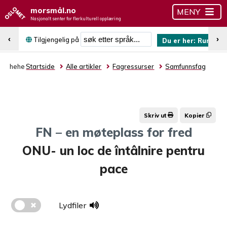
morsmål.no
MENY
Nasjonalt senter for flerkulturell opplæring
Søk etter språk
‹
›
Tilgjengelig på
Du er her:
Rumens
hehe
Startside
Alle artikler
Fagressurser
Samfunnsfag
Skriv ut
Kopier
FN – en møteplass for fred
ONU- un loc de întâlnire pentru
pace
Lydfiler