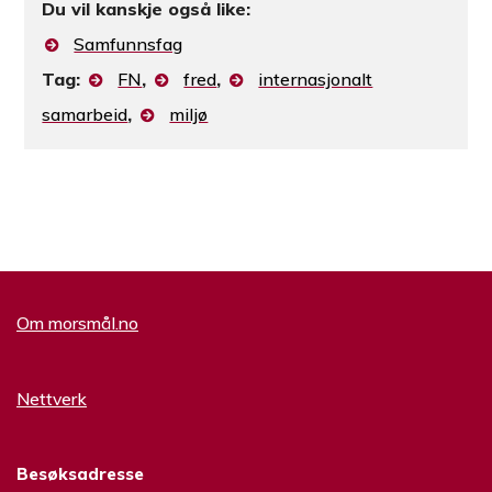
Du vil kanskje også like:
Samfunnsfag
Tag:
FN
,
fred
,
internasjonalt
samarbeid
,
miljø
Om morsmål.no
Nettverk
Besøksadresse