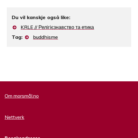
Du vil kanskje også like:
KRLE // Релігієзнавство та етика
Tag:
buddhisme
Om morsmål.no
Nettverk