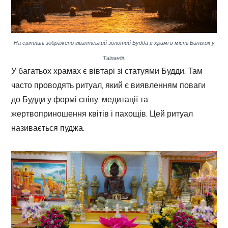
На світлині зображено гігантський золотий Будда в храмі в місті Бангкок у
Таїланді.
У багатьох храмах є вівтарі зі статуями Будди. Там
часто проводять ритуал, який є виявленням поваги
до Будди у формі співу, медитації та
жертвоприношення квітів і пахощів. Цей ритуал
називається пуджа.