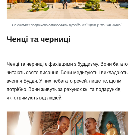
На світлині зображено стародавній буддійський храм у Шанхаї, Китай.
Ченці та черниці
Ченці та черниці є фахівцями з буддизму. Вони багато
читають святе писання. Вони медитують і викладають
вчення Будди. У них небагато речей, лише те, що їм
потрібно. Вони живуть за рахунок їжі та подарунків,
які отримують від людей.