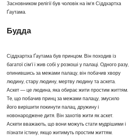
Засновником релігії був чоловік на ім’я Сіддхартха
Ґаутама.
Будда
Сіддхартха Ґаутама був принцом. Він походив із
багатої сім’ї і жив собі у розкоші у палаці. Одного разу,
опинившись за межами палацу, він побачив хвору
людину, стару людину, мертву людину та аскета.
Аскет — це людина, яка обирає жити простим життям.
Те, що побачив принц за межами палацу, змусило
його вирішити покинути палац, дружину і
новонароджене дитя. Він захотів жити як аскет.
Аскети вважають, що вони можуть стати мудрішими і
пізнати істину, якщо житимуть простим життям.