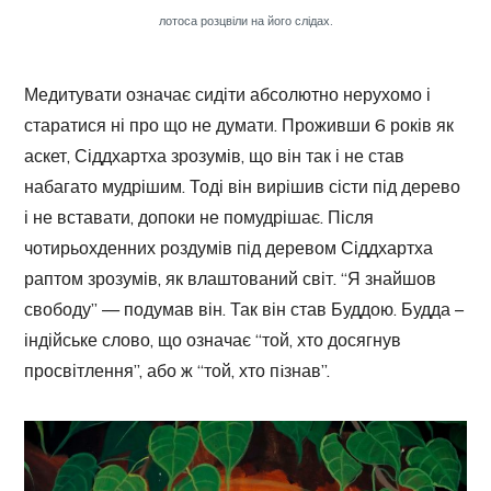
лотоса розцвіли на його слідах.
Медитувати означає сидіти абсолютно нерухомо і
старатися ні про що не думати. Проживши 6 років як
аскет, Сіддхартха зрозумів, що він так і не став
набагато мудрішим. Тоді він вирішив сісти під дерево
і не вставати, допоки не помудрішає. Після
чотирьохденних роздумів під деревом Сіддхартха
раптом зрозумів, як влаштований світ. “Я знайшов
свободу” — подумав він. Так він став Буддою. Будда –
індійське слово, що означає “той, хто досягнув
просвітлення”, або ж “той, хто пiзнав”.