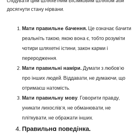
слідувати цим Шляхeтним Вісімковим Шляхом аби
досягнути стану нірвани.
Мати правильнe бачення.
Це означає бачити
реальніть такою, якою вона є, тобто розуміти
чотири шляхетні істини, закон карми і
переродження.
Мати правильні наміри.
Думати з любов’ю
про інших людей. Віддавати, не думаючи, що
отримаєш натомість.
Мати правильну мову
. Говорити правду,
уникати лихослів’я, не обманювати, не
пліткувати, не ображати інших.
Правильнa поведінка.