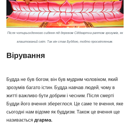
Після чотирьохденного сидіння під деревом Сіддгартха раптом зрозумів, як
влаштований
світ. Так він став Буддою, тобто просвітленим.
Вірування
Будда не був богом, він був мудрим чоловіком, який
зрозумів багато істин. Будда навчав людей, чому в
житті важливо бути добрим і чесним. Після смерті
Будди його вчення збереглося. Це саме те вчення, яке
сьогодні нам відоме як буддизм. Також це вчення ще
називається
дгармa.