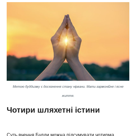
Метою буддизму є досягнення стану нірвани. Мати гармонійне і ясне
життя
.
Чотири шляхетні істини
Суть вчення Будди можна підсумувати чотирма