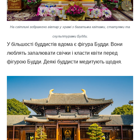
На світлині зображено вівтар у храмі з багатьма квітами, статуями та
скульптурами Будди.
У більшості буддистів вдома є фігура Будди. Вони
люблять запалювати свічки і класти квіти перед
фігурою Будди. Деякі буддисти медитують щодня.