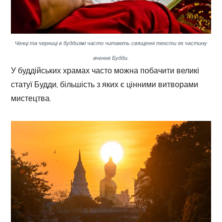
Ченці та черниці в буддизмі часто читають священні тексти як частину
вчення Будди.
У буддійських храмах часто можна побачити великі
статуї Будди, більшість з яких є цінними витворами
мистецтва.