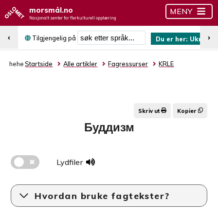
morsmål.no
MENY
Nasjonalt senter for flerkulturell opplæring
Søk etter språk
‹
›
Tilgjengelig på
Du er her:
Ukrains
hehe
Startside
Alle artikler
Fagressurser
KRLE
Skriv ut
Kopier
Буддизм
Lydfiler
Hvordan bruke fagtekster?