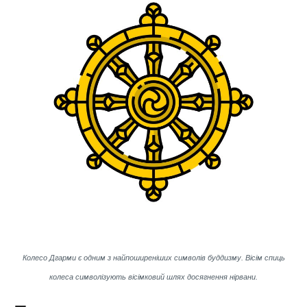
Колесо Дгарми є одним з найпоширеніших символів буддизму. Вісім спиць
колеса символізують вісімковий шлях досягнення нірвани.