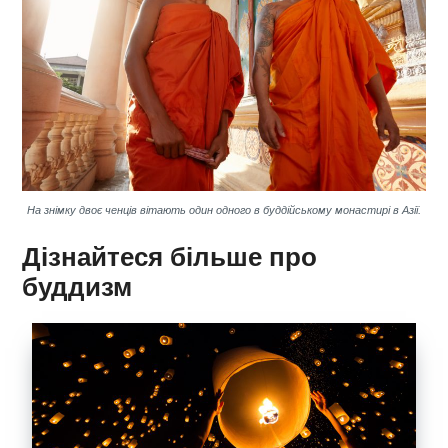
На знімку двоє ченців вітають один одного в буддійському монастирі в Азії.
Дізнайтеся більше про
буддизм