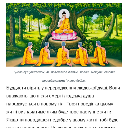
Будда був учителем, він пояснював людям, як вони можуть стати
просвітленими і жити добре.
Буддисти вірять у переродження людської душі. Вони
вважають, що після смерті людська душа
народжується в новому тілі. Твоя поведінка цьому
житті визначатиме яким буде твоє наступне життя.
Якщо ти поводишся недобре у цьому житті, тобі буде
важко у наступному. Це вчення називається
карма.