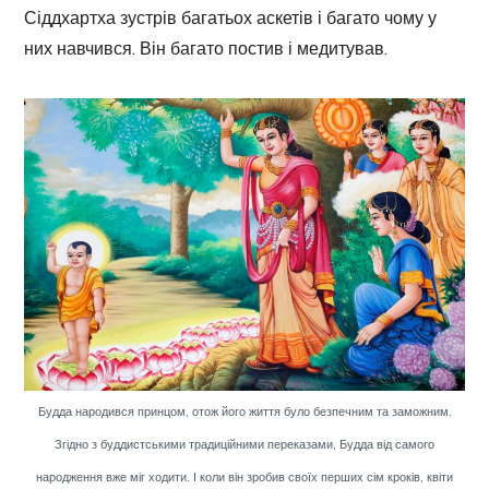
Сіддхартха зустрів багатьох аскетів і багато чому у
них навчився. Він багато постив і медитував.
Будда народився принцом, отож його життя було безпечним та заможним.
Згідно з буддистськими традиційними переказами, Будда від самого
народження вже міг ходити. І коли він зробив своїх перших сім кроків, квіти