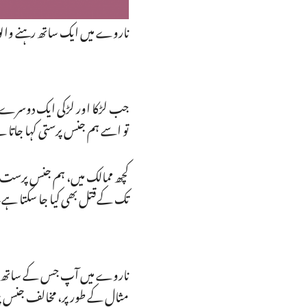
ناروے میں ایک ساتھ رہنے والوں
جب لڑکا اور لڑکی ایک دوسرے س
تو اسے ہم جنس پرستی کہا جاتا 
کچھ ممالک میں، ہم جنس پرست ہ
تک کےقتل بھی کیا جا سکتا ہے۔
ناروے میں آپ جس کے ساتھ رہنا
مثال کے طور پر، مخالف جنس پرست