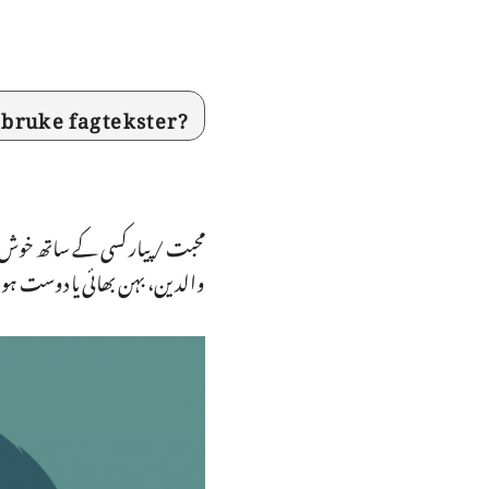
bruke fagtekster?
محبت / پیار کسی کے ساتھ خوش ر 
والدین، بہن بھائی یا دوست ہو