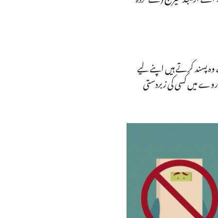
 وہ پسند کرتے ہیں اپنے لیے
اروے میں کسی کی زبردستی