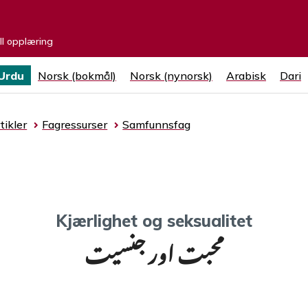
ell opplæring
Urdu
Norsk (bokmål)
Norsk (nynorsk)
Arabisk
Dari
tikler
Fagressurser
Samfunnsfag
Kjærlighet og seksualitet
محبت اور جنسیت