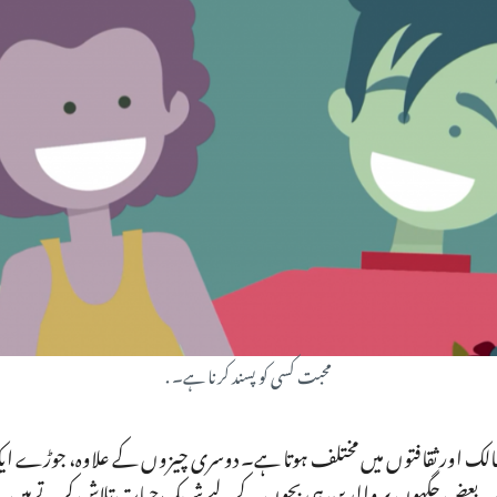
محبت کسی کو پسند کرنا ہے۔ .
ممالک اور ثقافتوں میں مختلف ہوتا ہے۔ دوسری چیزوں کے علاوہ، جوڑے ا
۔ بعض جگہوں پر والدین ہی بچوں کے لیے شریک حیات تلاش کرتے ہیں۔ ا