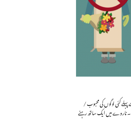
پہلے کئی لوگوں کی محبوب /
یں ۔ ناروے میں ایک ساتھ رہنے