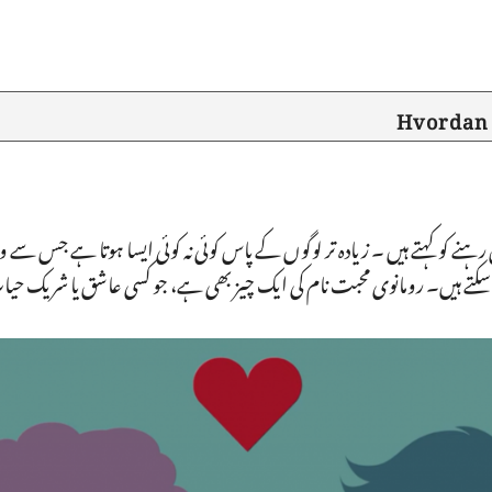
Hvordan 
ہنے کو کہتے ہیں ۔ زیادہ تر لوگوں کے پاس کوئی نہ کوئی ایسا ہوتا ہے جس سے
 سکتے ہیں۔ رومانوی محبت نام کی ایک چیز بھی ہے، جو کسی عاشق یا شریک