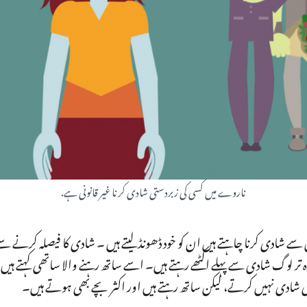
ناروے میں کسی کی زبردستی شادی کرنا غیر قانونی ہے.
 شادی کرنا چاہتے ہیں ان کو خود ڈھونڈ لیتے ہیں ۔ شادی کا فیصلہ کرنے سے 
دہ تر لوگ شادی سے پہلے اکٹھے رہتے ہیں۔ اسے ساتھ رہنے والا ساتھی کہتے ہ
 شادی نہیں کرتے، لیکن ساتھ رہتے ہیں اور اکثر بچے بھی ہوتے ہیں۔