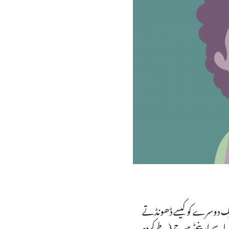
یک دوسرے کو کیسے ڈھونڈتے
سے ارینجڈ میرج (طے کردہ