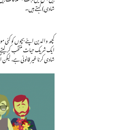
شادی) کہتے ہیں۔
کچھ والدین اپنے بچوں کو کئی مو
ایک شریک حیات منتخب کر لیتے ہی
شادی کرنا غیر قانونی ہے، لیکن 