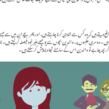
اقع دیتے ہیں کہ وہ کس سے شادی کرنا چاہتے ہیں، اور پھر بچے ان میں سے جسے
ں ۔ دوسری جگہوں پر، والدین بچوں سے پوچھے بغیر خود فیصلہ کرلیتے ہیں۔ ن
اگر بچہ چاہے تو والدین اس کے سامنے تجاویز پیش کر سکتے ہیں۔