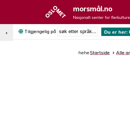
morsmål.no
Nasjonalt senter for flerkultur
Søk etter språk
Tilgjengelig på
Du er her:
‹
hehe
Startside
Alle ar