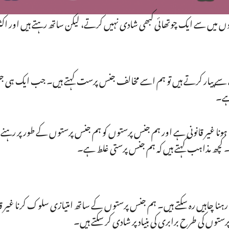
 میں سے ایک چوتھائی کبھی شادی نہیں کرتے، لیکن ساتھ رہتے ہیں اور اک
ے پیار کرتے ہیں تو ہم اسے مخالف جنس پرست کہتے ہیں۔ جب ایک ہی جنس 
ہے۔
ونا غیر قانونی ہے اور ہم جنس پرستوں کو ہم جنس پرستوں کے طور پر رہن
 کچھ مذاہب کہتے ہیں کہ ہم جنس پرستی غلط ہے۔
 چاہیں رہ سکتے ہیں۔ ہم جنس پرستوں کے ساتھ امتیازی سلوک کرنا غیر 
وں کی طرح برابری کی بنیاد پر شادی کر سکتے ہیں۔