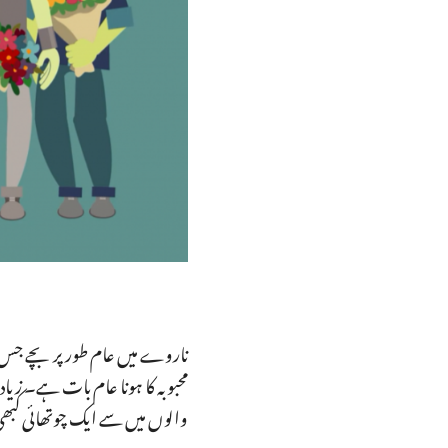
ناروے میں عام طور پر بچے جس سے
محبوبہ کا ہونا عام بات ہے۔ زیا
والوں میں سے ایک چوتھائی کبھی