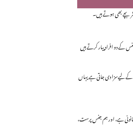
ثر بچے بھی ہوتے ہیں۔
کے دو افراد پیار کرتے ہیں
ے کے لیےسزا دی جاتی ہے یہاں
قانونی ہے، اور ہم جنس پرست،