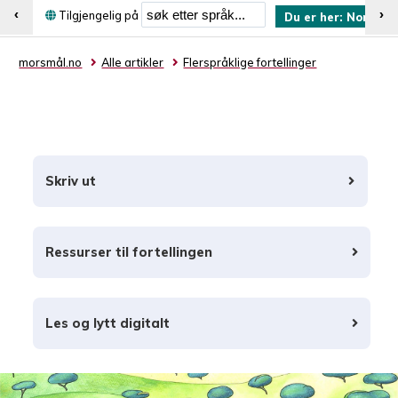
Søk etter språk
‹
›
Tilgjengelig på
Du er her:
Norsk (b
morsmål.no
Alle artikler
Flerspråklige fortellinger
Skriv ut
Ressurser til fortellingen
Les og lytt digitalt