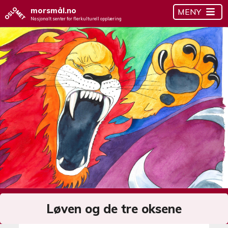
morsmål.no
MENY
Nasjonalt senter for flerkulturell opplæring
Løven og de tre oksene