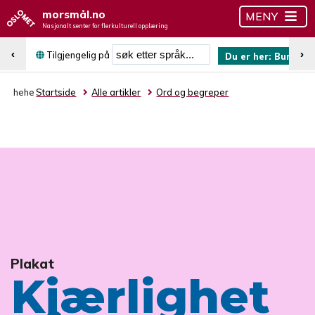
morsmål.no
MENY
Nasjonalt senter for flerkulturell opplæring
Søk etter språk
‹
›
Tilgjengelig på
Du er her:
Burmesi
hehe
Startside
Alle artikler
Ord og begreper
Plakat
Kjærlighet