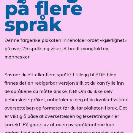
på flere
språk
Denne fargerike plakaten inneholder ordet «kjærlighet»
på over 25 språk, og viser et bredt mangfold av
mennesker.
Savner du ett eller flere språk? I tillegg til PDF-filen
finnes det en redigerbar versjon slik at du kan fylle inn
de språkene du måtte ønske. NB! Om du ikke selv
behersker språket, anbefaler vi deg at du kvalitetssikrer
oversettelsen og formatet før du tar plakaten i bruk. Det
er viktig å påse at oversettelsen og leseretningen er
korrekt. På grunn av at noen av språkfontene kan
endres i redigerbare versjoner, som powerpoint, er det