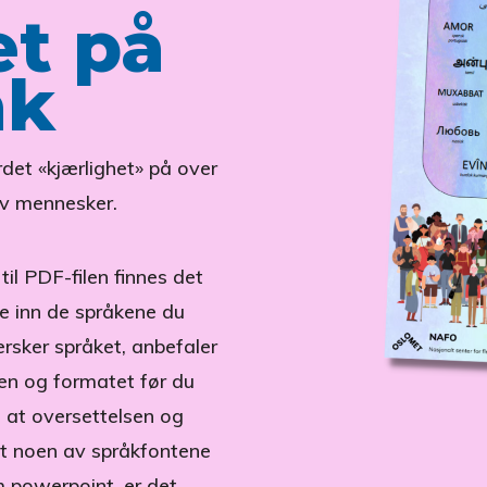
et på
åk
det «kjærlighet» på over
av mennesker.
 til PDF-filen finnes det
lle inn de språkene du
rsker språket, anbefaler
sen og formatet før du
se at oversettelsen og
at noen av språkfontene
m powerpoint, er det