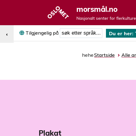
morsmål.no
Nasjonalt senter for flerkultur
Søk etter språk
Tilgjengelig på
Du er her:
‹
hehe
Startside
Alle ar
Plakat