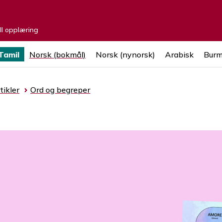
ell opplæring
Tamil
Norsk (bokmål)
Norsk (nynorsk)
Arabisk
Burm
tikler
Ord og begreper