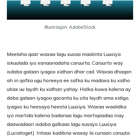
Illustrasjon: AdobeStock
Meelaha qaar waxaa lagu xusaa maalinta Luusiya
iskuulada iyo xanaanadaha caruurta. Caruurto way
isdaba galaan iyagoo xidhan dhar cad. Waxaa dhaqan
ah in qofka ugu horeeya ee safka ku madaxa ku xidho
ubax uu laydh ku xidhan yahay. Halka kuwa kalena ay
daba galaan iyagoo gacanta ku sita laydh ama xidigo,
iyagoo ku heesaya heesta Luusiya. Waxaa waalidka
iyo martida kalena badanaa lagu martiqaadaa inay
daawadaan isdaba galkaas lagu xusayo Luusiya
(Luciatoget). Intaas kadibna waxay la cunaan caruuta