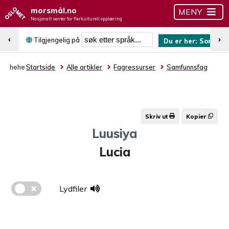
morsmål.no
MENY
Nasjonalt senter for flerkulturell opplæring
Søk etter språk
‹
›
Tilgjengelig på
Du er her:
Somali
hehe
Startside
Alle artikler
Fagressurser
Samfunnsfag
Skriv ut
Kopier
Luusiya
Lucia
Lydfiler