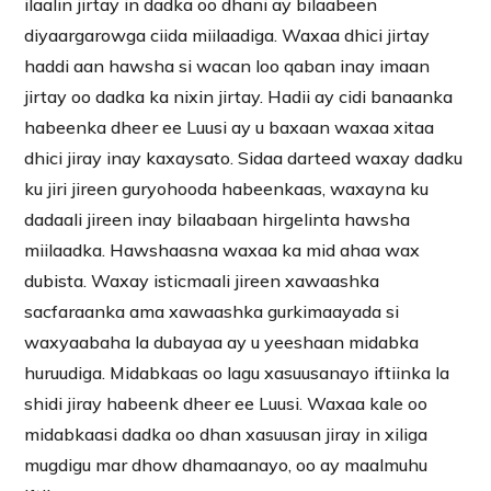
ilaalin jirtay in dadka oo dhani ay bilaabeen
diyaargarowga ciida miilaadiga. Waxaa dhici jirtay
haddi aan hawsha si wacan loo qaban inay imaan
jirtay oo dadka ka nixin jirtay. Hadii ay cidi banaanka
habeenka dheer ee Luusi ay u baxaan waxaa xitaa
dhici jiray inay kaxaysato. Sidaa darteed waxay dadku
ku jiri jireen guryohooda habeenkaas, waxayna ku
dadaali jireen inay bilaabaan hirgelinta hawsha
miilaadka. Hawshaasna waxaa ka mid ahaa wax
dubista. Waxay isticmaali jireen xawaashka
sacfaraanka ama xawaashka gurkimaayada si
waxyaabaha la dubayaa ay u yeeshaan midabka
huruudiga. Midabkaas oo lagu xasuusanayo iftiinka la
shidi jiray habeenk dheer ee Luusi. Waxaa kale oo
midabkaasi dadka oo dhan xasuusan jiray in xiliga
mugdigu mar dhow dhamaanayo, oo ay maalmuhu