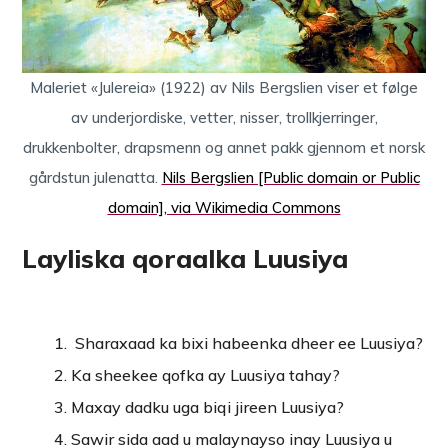
Maleriet «Julereia» (1922) av Nils Bergslien viser et følge
av underjordiske, vetter, nisser, trollkjerringer,
drukkenbolter, drapsmenn og annet pakk gjennom et norsk
gårdstun julenatta.
Nils Bergslien [Public domain or Public
domain], via Wikimedia Commons
Layliska qoraalka Luusiya
Sharaxaad ka bixi habeenka dheer ee Luusiya?
Ka sheekee qofka ay Luusiya tahay?
Maxay dadku uga biqi jireen Luusiya?
Sawir sida aad u malaynayso inay Luusiya u