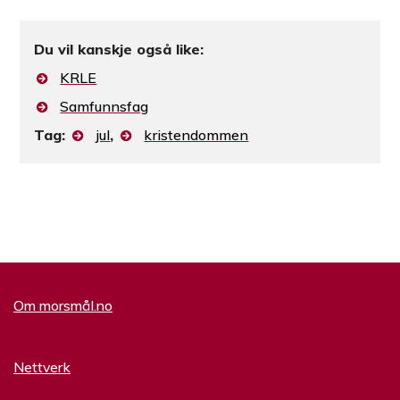
Du vil kanskje også like:
KRLE
Samfunnsfag
Tag:
jul
,
kristendommen
Om morsmål.no
Nettverk