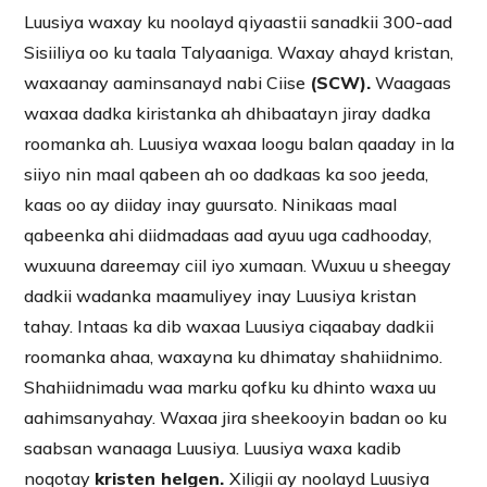
Luusiya waxay ku noolayd qiyaastii sanadkii 300-aad
Sisiiliya oo ku taala Talyaaniga. Waxay ahayd kristan,
waxaanay aaminsanayd nabi Ciise
(SCW).
Waagaas
waxaa dadka kiristanka ah dhibaatayn jiray dadka
roomanka ah. Luusiya waxaa loogu balan qaaday in la
siiyo nin maal qabeen ah oo dadkaas ka soo jeeda,
kaas oo ay diiday inay guursato. Ninikaas maal
qabeenka ahi diidmadaas aad ayuu uga cadhooday,
wuxuuna dareemay ciil iyo xumaan. Wuxuu u sheegay
dadkii wadanka maamuliyey inay Luusiya kristan
tahay. Intaas ka dib waxaa Luusiya ciqaabay dadkii
roomanka ahaa, waxayna ku dhimatay shahiidnimo.
Shahiidnimadu waa marku qofku ku dhinto waxa uu
aahimsanyahay. Waxaa jira sheekooyin badan oo ku
saabsan wanaaga Luusiya. Luusiya waxa kadib
noqotay
kristen helgen.
Xiligii ay noolayd Luusiya