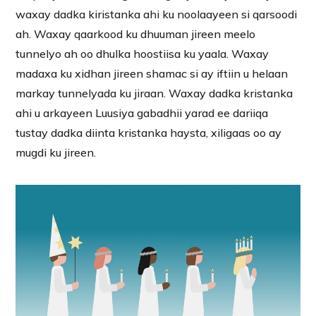
waxay dadka kiristanka ahi ku noolaayeen si qarsoodi
ah. Waxay qaarkood ku dhuuman jireen meelo
tunnelyo ah oo dhulka hoostiisa ku yaala. Waxay
madaxa ku xidhan jireen shamac si ay iftiin u helaan
markay tunnelyada ku jiraan. Waxay dadka kristanka
ahi u arkayeen Luusiya gabadhii yarad ee dariiqa
tustay dadka diinta kristanka haysta, xiligaas oo ay
mugdi ku jireen.