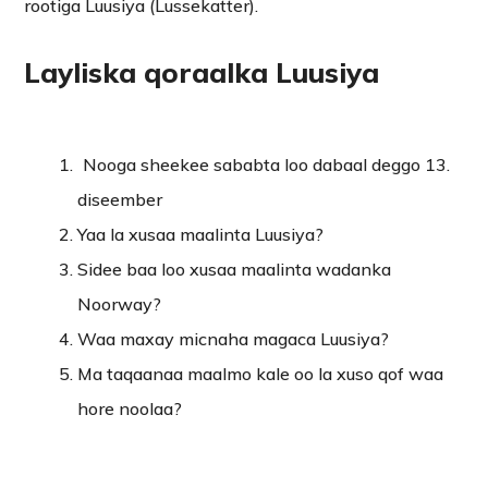
rootiga Luusiya (Lussekatter).
Layliska qoraalka Luusiya
Nooga sheekee sababta loo dabaal deggo 13.
diseember
Yaa la xusaa maalinta Luusiya?
Sidee baa loo xusaa maalinta wadanka
Noorway?
Waa maxay micnaha magaca Luusiya?
Ma taqaanaa maalmo kale oo la xuso qof waa
hore noolaa?