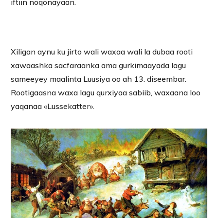
iftiin noqonayaan.
Xiligan aynu ku jirto wali waxaa wali la dubaa rooti
xawaashka sacfaraanka ama gurkimaayada lagu
sameeyey maalinta Luusiya oo ah 13. diseembar.
Rootigaasna waxa lagu qurxiyaa sabiib, waxaana loo
yaqanaa «Lussekatter».