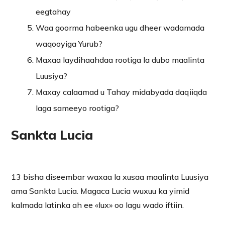
eegtahay
Waa goorma habeenka ugu dheer wadamada
waqooyiga Yurub?
Maxaa laydihaahdaa rootiga la dubo maalinta
Luusiya?
Maxay calaamad u Tahay midabyada daqiiqda
laga sameeyo rootiga?
Sankta Lucia
13 bisha diseembar waxaa la xusaa maalinta Luusiya
ama Sankta Lucia. Magaca Lucia wuxuu ka yimid
kalmada latinka ah ee «lux» oo lagu wado iftiin.