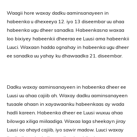
Waagii hore waxay dadku aaminsanayeen in
habeenka u dhexeeya 12. iyo 13 diseembar uu ahaa
habeenka ugu dheer sanadka. Habeenkasna waxaa
loo bixiyey habeenkii dheeraa ee Luusi ama habeenkii
Luuci. Waxaan hadda ognahay in habeenka ugu dheer
ee sanadka uu yahay ku dhawaadka 21. diseembar.
Dadku waxay aaminsanayeen in habeenka dheer ee
Luusi uu ahaa cajiib ah. Waxay dadku aaminsanayeen
tusaale ahaan in xayawaanku habeenkaas ay wada
hadli kareen. Habeenka dheer ee Luusi wuxuu ahaa
bilowga xiliga miilaadiga. Waxaa laga sheekayn jiray
Luusi oo ahayd cajiib, iyo sawir madow. Luuci waxay