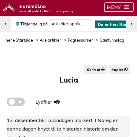
morsmål.no
MENY
Nasjonalt senter for flerkulturell opplæring
Søk etter språk
‹
›
Tilgjengelig på
Du er her:
Norsk (n
hehe
Startside
Alle artikler
Fagressurser
Samfunnsfag
Skriv ut
Kopier
Lucia
Lydfiler
13. desember blir Luciadagen markert. I Noreg er
denne dagen knytt til to historier: historia om den