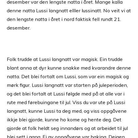
desember var den lengste natta i året. Mange kalla
denne natta Lussi langnatt elller lussinatt. No veit vi at
den lengste natta i året i nord faktisk fell rundt 21.
desember.
Folk trudde at Lussi langnatt var magisk. Ein trudde
blant anna at dyr kunne snakke med kvarandre denne
natta. Det blei fortalt om Lussi, som var ein magisk og
mørk figur. Lussi langnatt var starten på juleperioden,
og det blei fortalt at Lussi følgde med på at alle var i
rute med førebuingane til jul. Viss du var ute på Lussi
langnatt, kunne Lussi ta deg med, og viss oppgåvene
ikkje blei gjorde, kunne ho kome og hente deg. Det
gjorde at folk heldt seg innandørs og at arbeidet til jul
blei sett i gang. Ei av oppgåvene var baking. Deigen