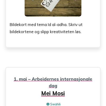
Bildekort med tema Id al-adha. Skriv ut
bildekortene og slipp kreativiteten løs.
1. mai – Arbeidernes internasjonale
dag
Mei Mosi
Swahili