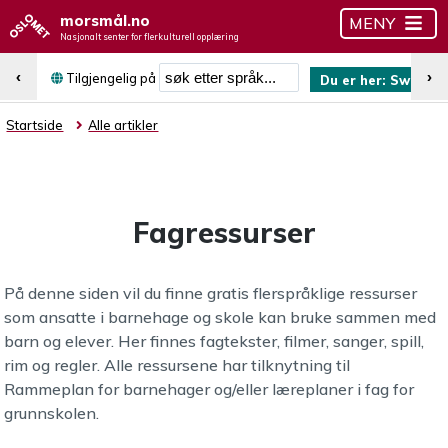
morsmål.no
MENY
Nasjonalt senter for flerkulturell opplæring
Søk etter språk
‹
›
Tilgjengelig på
Du er her:
Swahili
Startside
Alle artikler
Fagressurser
På denne siden vil du finne gratis flerspråklige ressurser
som ansatte i barnehage og skole kan bruke sammen med
barn og elever. Her finnes fagtekster, filmer, sanger, spill,
rim og regler. Alle ressursene har tilknytning til
Rammeplan for barnehager og/eller læreplaner i fag for
grunnskolen.