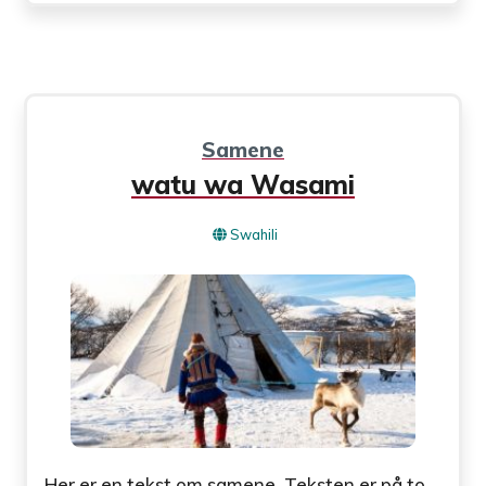
Samene
watu wa Wasami
Swahili
Her er en tekst om samene. Teksten er på to