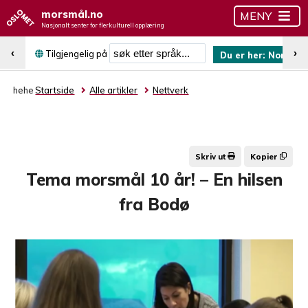
morsmål.no
MENY
Nasjonalt senter for flerkulturell opplæring
Søk etter språk
‹
›
Tilgjengelig på
Du er her:
Norsk (b
hehe
Startside
Alle artikler
Nettverk
Skriv ut
Kopier
Tema morsmål 10 år! – En hilsen
fra Bodø