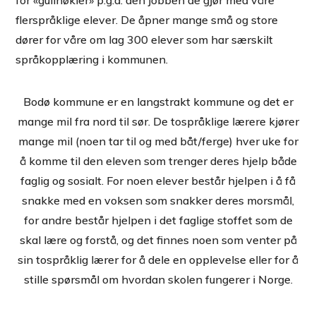
for «gullnøkler» p.g.a. den jobben de gjør med våre
flerspråklige elever. De åpner mange små og store
dører for våre om lag 300 elever som har særskilt
språkopplæring i kommunen.
Bodø kommune er en langstrakt kommune og det er
mange mil fra nord til sør. De tospråklige lærere kjører
mange mil (noen tar til og med båt/ferge) hver uke for
å komme til den eleven som trenger deres hjelp både
faglig og sosialt. For noen elever består hjelpen i å få
snakke med en voksen som snakker deres morsmål,
for andre består hjelpen i det faglige stoffet som de
skal lære og forstå, og det finnes noen som venter på
sin tospråklig lærer for å dele en opplevelse eller for å
stille spørsmål om hvordan skolen fungerer i Norge.