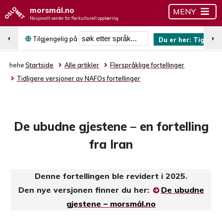
morsmål.no
MENY
Nasjonalt senter for flerkulturell opplæring
Søk etter språk
‹
›
Tilgjengelig på
Du er her:
Tigrinja
hehe
Startside
Alle artikler
Flerspråklige fortellinger
Tidligere versjoner av NAFOs fortellinger
De ubudne gjestene – en fortelling
fra Iran
Denne fortellingen ble revidert i 2025.
Den nye versjonen finner du her:
De ubudne
gjestene – morsmål.no