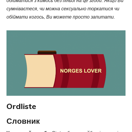
обійматися з кимось без їхньої на це згоди. Якщо Ви
сумніваєтеся, чи можна сексуально торкатися чи
обіймати когось, Ви можете просто запитати.
Ordliste
Словник