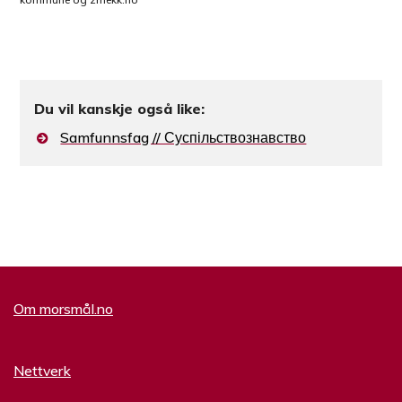
Du vil kanskje også like:
Samfunnsfag // Суспільствознавство
Om morsmål.no
Nettverk