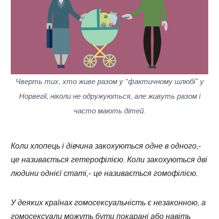
Чверть тих, хто живе разом
у
“фактичному шлюбі
”
у
Норвегії, ніколи не одружуються, але живуть разом і
часто мають дітей
.
Коли хлопець і дівчина закохуються одне в одного,-
це називається гетерофілією. Коли закохуються дві
людини однієї статі,- це називається гомофілією.
У деяких країнах гомосексуальність є незаконною, а
гомосексуали можуть бути покарані або навіть