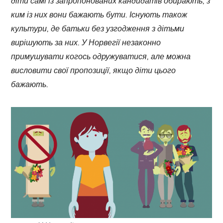
діти самі із запропонованих кандидатів обирають, з
ким із них вони бажають бути. Існують також
культури, де батьки без узгодження з дітьми
вирішують за них. У Норвегії незаконно
примушувати когось одружуватися, але можна
висловити свої пропозиції, якщо діти цього
бажають.