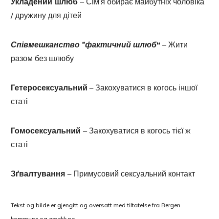
Укладений шлюб
– Сім’я обирає майбутніх чоловіка
/ дружину для дітей
Співмешканство “фактичний шлюб
“
– Жити
разом без шлюбу
Гетеросексуальний
– Закохуватися в когось іншої
статі
Гомосексуальний
– Закохуватися в когось тієї ж
статі
Зґвалтування
– Примусовий сексуальний контакт
Tekst og bilde er gjengitt og oversatt med tiltatelse fra Bergen
kommune og zmekk.no