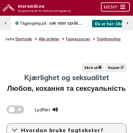
morsmål.no
MENY
Nasjonalt senter for flerkulturell opplæring
Søk etter språk
‹
›
Tilgjengelig på
Du er her:
Ukrains
hehe
Startside
Alle artikler
Fagressurser
Samfunnsfag
Skriv ut
Kopier
Kjærlighet og seksualitet
Любов, кохання та сексуальність
Lydfiler
Hvordan bruke fagtekster?