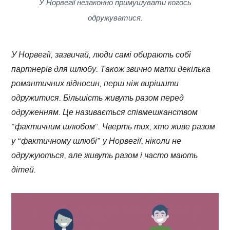
У Норвегії незаконно примушувати когось
одружуватися
.
У Норвегії, зазвичай, люди самі обирають собі
партнерів для шлюбу. Також звично мати декілька
романтичних відносин, перш ніж вирішити
одружитися. Більшість живуть разом перед
одруженням. Це називається співмешканством
“фактичним шлюбом
“
. Чверть тих, хто живе разом
у
“фактичному шлюбі
” у Норвегії, ніколи не
одружуються, але живуть разом і часто мають
дітей.