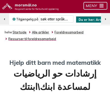
morsmål.no
MENY
Nasjonalt senter for flerkulturell opplæring
Søk etter språk
‹
›
Tilgjengelig på
Du er her:
Arabisk
hehe
Startside
Alle artikler
Foreldresamarbeid
Ressurser til foreldresamarbeid
Hjelp ditt barn med matematikk
إرشادات حو الرياضيات
لمساعدة ابنك\ابنتك