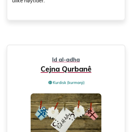
ulike høytider.
Id al-adha
Cejna Qurbanê
Kurdisk (kurmanji)