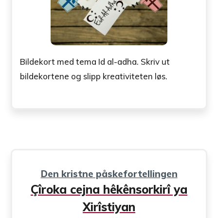
Bildekort med tema Id al-adha. Skriv ut
bildekortene og slipp kreativiteten løs.
Den kristne påskefortellingen
Çîroka cejna hêkênsorkirî ya
Xirîstiyan