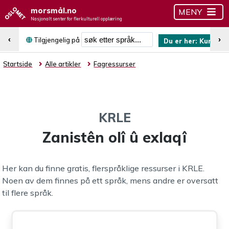
morsmål.no
MENY
Nasjonalt senter for flerkulturell opplæring
Søk etter språk
‹
›
Tilgjengelig på
Du er her:
Kurdisk 
Startside
Alle artikler
Fagressurser
KRLE
Zanistên olî û exlaqî
Her kan du finne gratis, flerspråklige ressurser i KRLE.
Noen av dem finnes på ett språk, mens andre er oversatt
til flere språk.