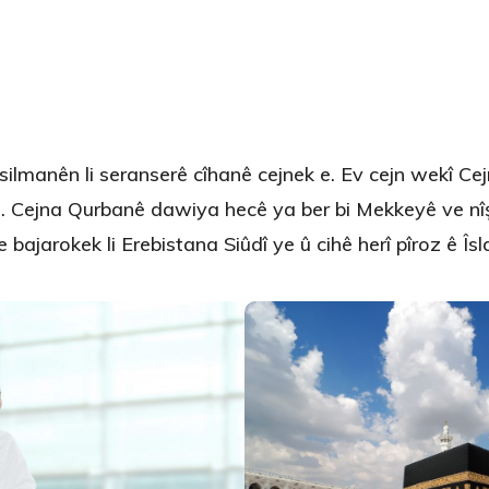
silmanên li seranserê cîhanê cejnek e. Ev cejn wekî C
in. Cejna Qurbanê dawiya hecê ya ber bi Mekkeyê ve nî
 bajarokek li Erebistana Siûdî ye û cihê herî pîroz ê Îs