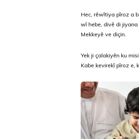
Hec, rêwîtiya pîroz a 
wî hebe, divê di jiyan
Mekkeyê ve diçin.
Yek ji çalakiyên ku mis
Kabe kevirekî pîroz e, k