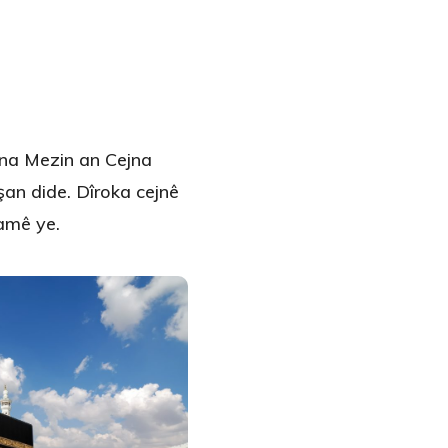
ejna Mezin an Cejna
şan dide. Dîroka cejnê
lamê ye.