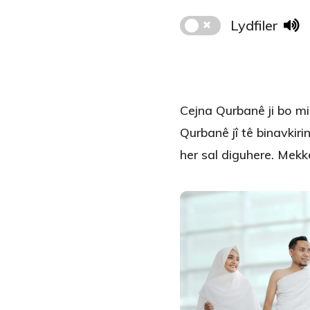
Lydfiler
Cejna Qurbanê ji bo mi
Qurbanê jî tê binavkir
her sal diguhere. Mekke