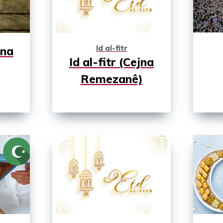
Id al-fitr
jna
Id al-fitr (Cejna
Remezanê)