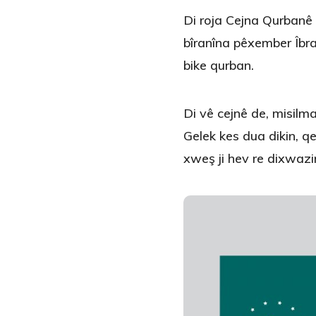
Di roja Cejna Qurbanê 
bîranîna pêxember Îbr
bike qurban.
Di vê cejnê de, misilm
Gelek kes dua dikin, qe
xweş ji hev re dixwazi