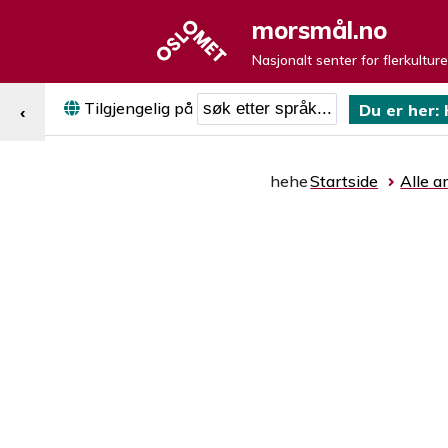
morsmål.no
Nasjonalt senter for flerkultur
Søk etter språk
Tilgjengelig på
Du er her:
‹
hehe
Startside
Alle ar