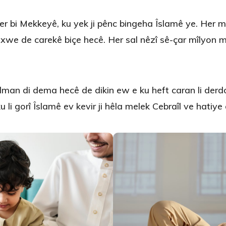
ber bi Mekkeyê, ku yek ji pênc bingeha Îslamê ye. Her 
a xwe de carekê biçe hecê. Her sal nêzî sê-çar mîlyon m
ilman di dema hecê de dikin ew e ku heft caran li derdo
u li gorî Îslamê ev kevir ji hêla melek Cebraîl ve hatiye