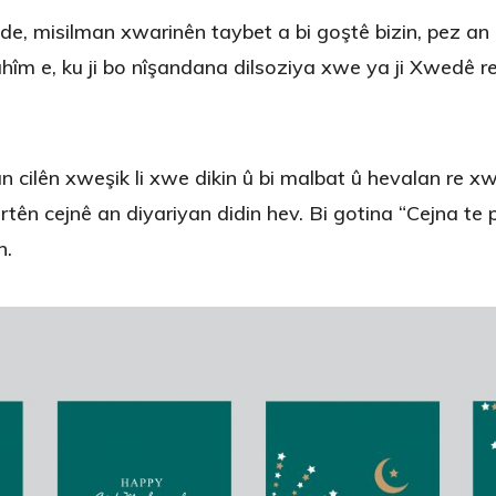
de, misilman xwarinên taybet a bi goştê bizin, pez an 
ahîm e, ku ji bo nîşandana dilsoziya xwe ya ji Xwedê
an cilên xweşik li xwe dikin û bi malbat û hevalan re 
rtên cejnê an diyariyan didin hev. Bi gotina “Cejna te 
n.