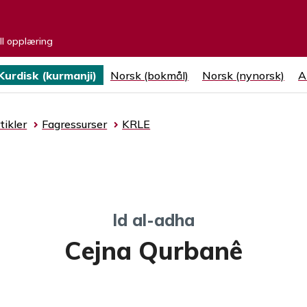
ell opplæring
Kurdisk (kurmanji)
Norsk (bokmål)
Norsk (nynorsk)
A
tikler
Fagressurser
KRLE
Id al-adha
Cejna Qurbanê