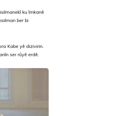
misilmanekî ku îmkanê
isilman ber bi
ra Kabe yê dizivirin.
 anîn ser rûyê erdê.