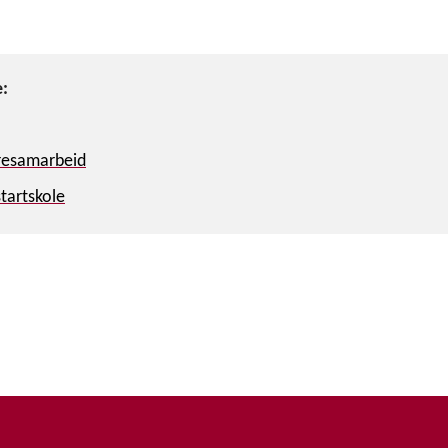
e:
dresamarbeid
tartskole