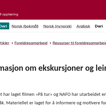
ell opplæring
Dari
Norsk (bokmål)
Norsk (nynorsk)
Arabisk
Dari
tikler
Foreldresamarbeid
Ressurser til foreldresamarbei
masjon om ekskursjoner og lei
 har laget filmen «På tur» og NAFO har utarbeidet en
råk. Materiellet er laget for å informere og motivere for