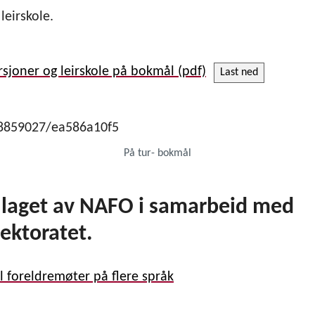
leirskole.
sjoner og leirskole på bokmål
Last ned
8859027/ea586a10f5
På tur- bokmål
r laget av NAFO i samarbeid med
ektoratet.
il foreldremøter på flere språk