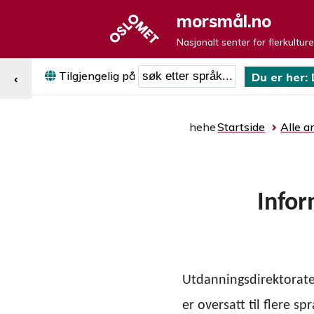
morsmål.no
Nasjonalt senter for flerkultur
Søk etter språk
Tilgjengelig på
Du er her:
‹
hehe
Startside
Alle ar
Infor
Utdanningsdirektoratet
er oversatt til flere sp