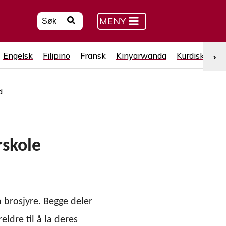
MENY
Engelsk
Filipino
Fransk
Kinyarwanda
Kurdisk (kurm
›
d
rskole
 brosjyre. Begge deler
eldre til å la deres