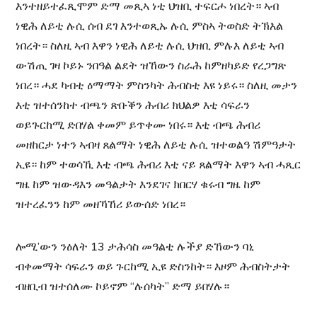
እንተዘይተፈጺሞም ድማ መጺኣ ነቲ ህዝቢ ተፍርሖ ነበረት። ኣብ
ነዊሕ ​​ለይቲ ሉሲ ሰብ ደገ እንተወጺኡ ሉሲ ምስኣ ትወስድ ትኽእል
ነበረት። ስለዚ ኣብ እዋን ነዊሕ ለይቲ ሉሲ ህዝቢ ምሉእ ለይቲ ኣብ
ውሽጢ ገዛ ኮይኑ ንበዓል ልደት ዝኸውን ስራሕ ከምዘካይድ የረጋግጽ
ነበረ። ሓደ ካብቲ ዕማማት ምስንካት ሕብስቲ እዩ ነይሩ። ስለዚ መታን
እቲ ዝተሰንከተ ብጫን ጽቡቕን ሕብሪ ክህልዎ እቲ ሳፍራን
ወይጉርከሚ ድበሃል ቀመም ይጥቀሙ ነበሩ። እቲ ብጫ ሕብሪ
መዘከርታ ነተን ኣብዛ ጸልማት ነዊሕ ​​ለይቲ ሉሲ ዝተወልዓ ሽምዓታት
ኢዩ። ከም ተወሳኺ እቲ ብጫ ሕብሪ እቲ ናይ ጸልማት እዋን ኣብ ሓጺር
ግዜ ከም ዝውዳእን መዓልታት እንደገና ክበርሃ ቁሩብ ግዜ ከም
ዝተረፈንን ከም መዘኻኸሪ ይውሰድ ነበረ።
ሎሚ’ውን ንዕለት 13 ታሕሳስ መዓልቲ ሉችያ ድኸውን ባኒ
ብቀመማት ሳፍራን ወይ ጉርከሚ ኢዩ ድስንከት። እዞም ሕብስትታት
ብዘቢብ ዝተሰለሙ ኮይኖም “ሉሰካት” ድማ ይበሃሉ።