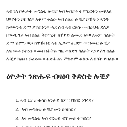
ኣብ ገለ ቦታታት መዓልቲ ሉቺያ ኣብ ኣብያተ ትምህርትን መዋእለ
ህጻናትን ይበዓል። እቶም ቆልዑ ኣብ ሰልፊ ሉቺያ ይኸዱን ጻዓዱ
ክዳውንቲ ድማ ይኽደኑን። ሓደ ሰብ ኣብ ርእሱ መብራህቲ ደለዎ
ዘውዲ ጌሩ ኣብ ሰልፊ ቅድሚት ክኸይድ ልሙድ እዩ። እቶም ካልኦት
ድማ ሽምዓ ወይ ከዋኽብቲ ኣብ ኢዶም ሒዞም መዝሙር ሉቺያ
እናዘመሩ ይስዕቡ። መብዛሕትኡ ግዜ ወለድን ካልኦት ኣጋይሽን ሰልፊ
ሉቺያ ክዕዘቡ ይዕደሙ። ብድሕሪኡ ምስቶም ቆልዑ ሉሰካት ይበልዑ።
ዕዮታት ንጽሑፍ ብዛዕባ ቅድስቲ ሉቺያ
ኣብ 13 ታሕሳስ እንታይ ከም ዝኽበር ንገሩና?
ኣብ መዓልቲ ሉቺያ መን ይዝከር?
እዛ መዓልቲ ኣብ ኖርወይ ብኸመይ ትኽበር?