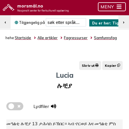
morsmål.no
MENY
Nasjonalt senter for flerkulturell opplæring
Søk etter språk
‹
›
Tilgjengelig på
Du er her:
Tigrinja
hehe
Startside
Alle artikler
Fagressurser
Samfunnsfag
Skriv ut
Kopier
Lucia
ሉቺያ
Lydfiler
መዓልቲ ሉቺያ 13 ታሕሳስ ይኽበር። ኣብ ኖርወይ እዛ መዓልቲ ምስ