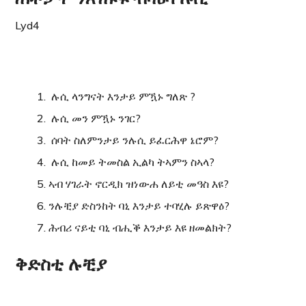
Lyd4
ሉሲ ላንግናት እንታይ ምዃኑ ግለጽ ?
ሉሲ መን ምዃኑ ንገር?
ሰባት ስለምንታይ ንሉሲ ይፈርሕዋ ኔሮም?
ሉሲ ከመይ ትመስል ኢልካ ትኣምን ስኣላ?
ኣብ ሃገራት ኖርዲክ ዝነውሐ ለይቲ መዓስ እዩ?
ንሉቺያ ድስንከት ባኒ እንታይ ተባሂሉ ይጽዋዕ?
ሕብሪ ናይቲ ባኒ ብሒቕ እንታይ እዩ ዘመልክት?
ቅድስቲ ሉቺያ