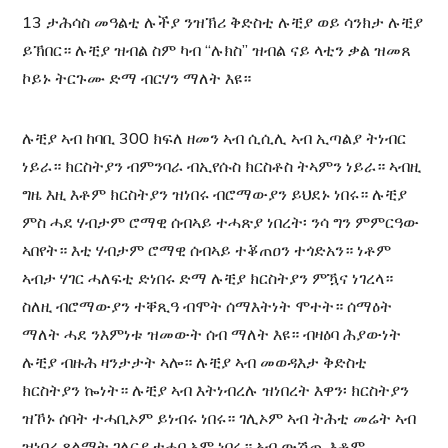
13 ታሕሳስ መዓልቲ ሉችያ ንዝኽሪ ቅድስቲ ሉቺያ ወይ ሳንክታ ሉቺያ
ይኽበር። ሉቺያ ዝብል ስም ካብ “ሉክስ” ዝብል ናይ ላቲን ቃል ዝመጸ
ኮይኑ ትርጉሙ ድማ ብርሃን ማለት እዩ።
ሉቺያ ኣብ ከባቢ 300 ክፍለ ዘመን ኣብ ሲሲሊ ኣብ ኢጣልያ ትነብር
ነይራ። ክርስትያን ብምንባራ ብኢየሱስ ክርስቶስ ትኣምን ነይራ። ኣብዚ
ግዜ እዚ እቶም ክርስትያን ዝነበሩ ብሮማውያን ይህደኑ ነበሩ። ሉቺያ
ምስ ሓደ ሃብታም ሮማዊ ሰብኣይ ተሓጽያ ነበረት፡ ንሳ ግን ምምርዓው
ኣበየት። እቲ ሃብታም ሮማዊ ሰብኣይ ተቖጠዐን ተጎድአን። ነቶም
ኣብታ ሃገር ሓለፍቲ ድነበሩ ድማ ሉቺያ ክርስትያን ምዃና ነገረላ።
ስለዚ ብሮማውያን ተቐጺዓ ብሞት ሰማእትነት ሞተት። ሰማዕት
ማለት ሓደ ንእምነቱ ዝመውት ሰብ ማለት እዩ። ብዛዕባ ሕያውነት
ሉቺያ ብዙሕ ዛንታታት ኣሎ። ሉቺያ ኣብ መወዳእታ ቅድስቲ
ክርስትያን ኰነት። ሉቺያ ኣብ እትነብረሉ ዝነበረት እዋን፡ ክርስትያን
ዝኾኑ ሰባት ተሓቢኦም ይነብሩ ነበሩ። ገሊኦም ኣብ ትሕቲ መሬት ኣብ
ዝነበረ ጸልማት ገለርያ ተሓቢኦም ነበሩ። ኣብ ውሽጢ እቶም