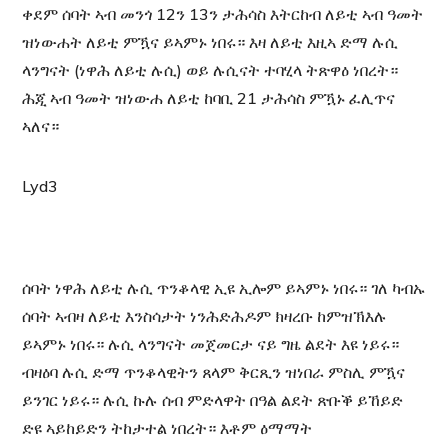
ቀደም ሰባት ኣብ መንጎ 12ን 13ን ታሕሳስ እትርከብ ለይቲ ኣብ ዓመት
ዝነውሐት ለይቲ ምዃና ይኣምኑ ነበሩ። እዛ ለይቲ እዚኣ ድማ ሉሲ
ላንግናት (ነዋሕ ለይቲ ሉሲ) ወይ ሉሲናት ተባሂላ ትጽዋዕ ነበረት።
ሕጂ ኣብ ዓመት ዝነውሐ ለይቲ ከባቢ 21 ታሕሳስ ምዃኑ ፈሊጥና
ኣለና።
Lyd3
ሰባት ነዋሕ​​ ለይቲ ሉሲ ጥንቆላዊ ኢዩ ኢሎም ይኣምኑ ነበሩ። ገለ ካብኡ
ሰባት ኣብዛ ለይቲ እንስሳታት ነንሕድሕዶም ክዛረቡ ከምዝኽእሉ
ይኣምኑ ነበሩ። ሉሲ ላንግናት መጀመርታ ናይ ግዜ ልደት እዩ ነይሩ።
ብዛዕባ ሉሲ ድማ ጥንቆላዊትን ጸላም ቅርጺን ዝነበራ ምስሊ ምዃና
ይንገር ነይሩ። ሉሲ ኩሉ ሰብ ምድላዋት በዓል ልደት ጽቡቕ ይኸይድ
ድዩ ኣይከይድን ትከታተል ነበረት። እቶም ዕማማት