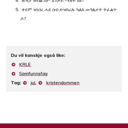
ሉቺያ ዝብል ስም እንታይ ማለት እዩ?
ቀደም ዝነበረ ሓደ ሰብ ድዝከረሉ ካልእ መዓልታት ትፈልጥ
ዶ?
Du vil kanskje også like:
KRLE
Samfunnsfag
Tag:
jul
,
kristendommen