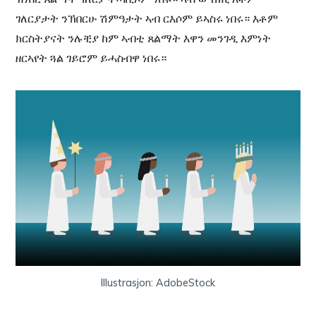
ገለርያታት ንኽበርሁ ሽምዓታት ኣብ ርእሶም ይኣስሩ ነበሩ። እቶም
ክርስትያናት ንሉቺያ ከም ኣብቲ ጸልማት እዋን መንገዲ እምነት
ዘርኣየት ጓል ገይሮም ይሓስብዋ ነበሩ።
Illustrasjon: AdobeStock