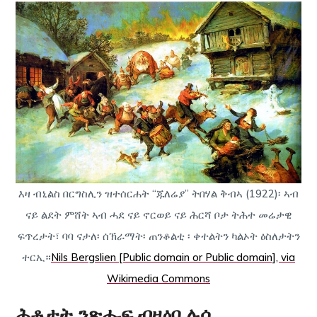
እዛ ብኒልስ በርግስሊን ዝተሰርሐት “ጁለሬያ” ትበሃል ቅብኣ (1922)፡ ኣብ
ናይ ልደት ምሸት ኣብ ሓደ ናይ ኖርወይ ናይ ሕርሻ ቦታ ትሕተ መሬታዊ
ፍጥረታት፣ ባባ ናታለ፡ ሰኽራማት፡ ጠንቆልቲ ፡ ቀተልትን ካልኦት ዕስለታትን
ተርኢ።
Nils Bergslien [Public domain or Public domain], via
Wikimedia Commons
ሕቶታት ንጽሑፍ ብዛዕባ ሉሲ