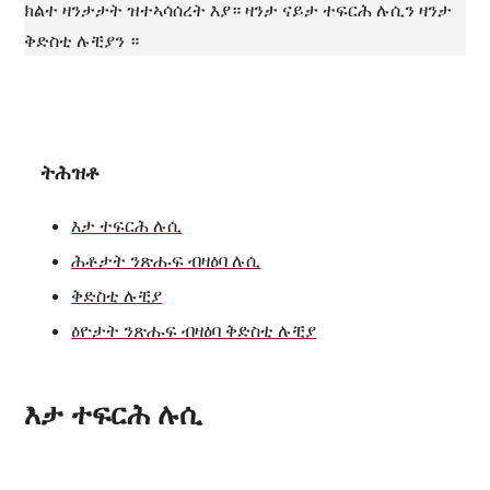
ክልተ ዛንታታት ዝተኣሳሰረት እያ። ዛንታ ናይታ ተፍርሕ ሉሲን ዛንታ
ቅድስቲ ሉቺያን ።
ትሕዝቶ
እታ ተፍርሕ ሉሲ
ሕቶታት ንጽሑፍ ብዛዕባ ሉሲ
ቅድስቲ ሉቺያ
ዕዮታት ንጽሑፍ ብዛዕባ ቅድስቲ ሉቺያ
እታ ተፍርሕ ሉሲ