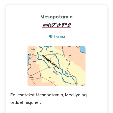
Mesopotamia
መሰፖታምያ
Tigrinja
En lesetekst Mesopotamia, Med lyd og
orddefinisjoner.