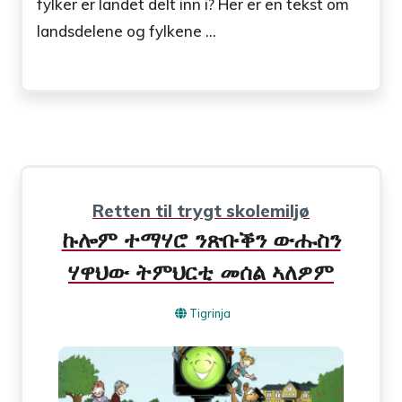
fylker er landet delt inn i? Her er en tekst om
landsdelene og fylkene ...
Retten til trygt skolemiljø
ኩሎም ተማሃሮ ንጽቡቕን ውሑስን
ሃዋህው ትምህርቲ መሰል ኣለዎም
Tigrinja