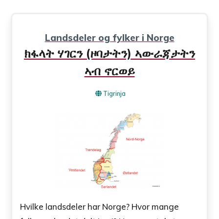
Landsdeler og fylker i Norge
ክፋላት ሃገርን (ዞባታትን) ኣውራጃታትን
ኣብ ኖርወይ
Tigrinja
Hvilke landsdeler har Norge? Hvor mange