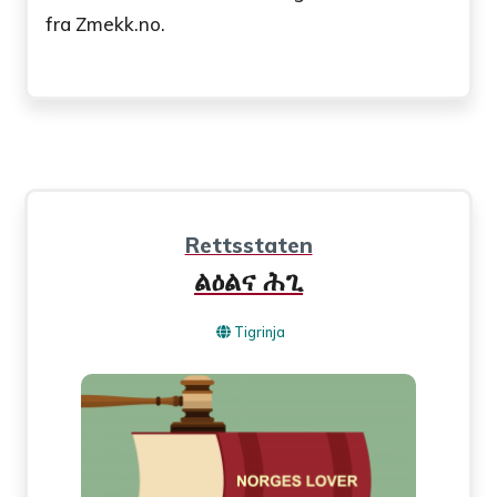
fra Zmekk.no.
Rettsstaten
ልዕልና ሕጊ
Tigrinja