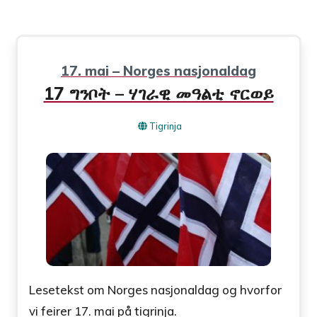
17. mai – Norges nasjonaldag
17 ግንቦት – ሃገራዊ መዓልቲ ኖርወይ
Tigrinja
Lesetekst om Norges nasjonaldag og hvorfor
vi feirer 17. mai på tigrinja.