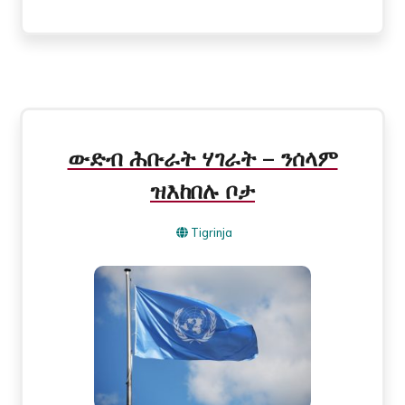
ውድብ ሕቡራት ሃገራት – ንሰላም
ዝእከበሉ ቦታ
Tigrinja