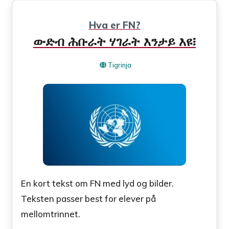
Hva er FN?
ውድብ ሕቡራት ሃገራት እንታይ እዩ፧
Tigrinja
En kort tekst om FN med lyd og bilder.
Teksten passer best for elever på
mellomtrinnet.