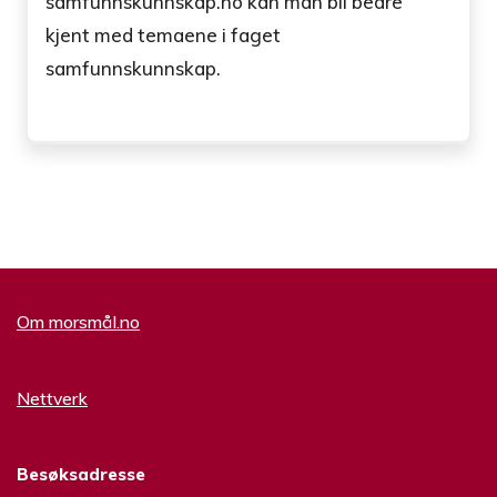
samfunnskunnskap.no kan man bli bedre
kjent med temaene i faget
samfunnskunnskap.
Om morsmål.no
Nettverk
Besøksadresse