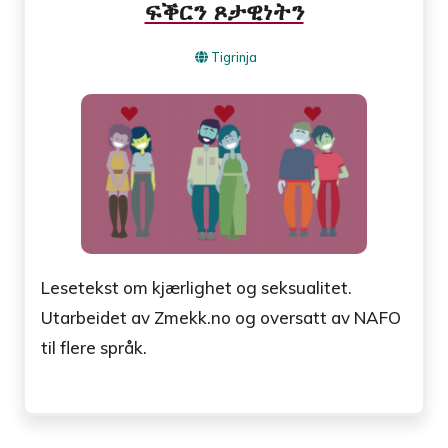
ፍቕርን ጾታዊነትን
Tigrinja
Lesetekst om kjærlighet og seksualitet.
Utarbeidet av Zmekk.no og oversatt av NAFO
til flere språk.