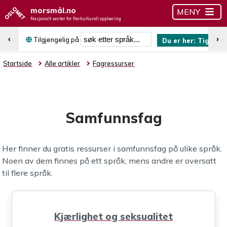
morsmål.no
MENY
Nasjonalt senter for flerkulturell opplæring
Søk etter språk
‹
›
Tilgjengelig på
Du er her:
Tigrinja
Startside
Alle artikler
Fagressurser
Samfunnsfag
Her finner du gratis ressurser i samfunnsfag på ulike språk.
Noen av dem finnes på ett språk, mens andre er oversatt
til flere språk.
Kjærlighet og seksualitet