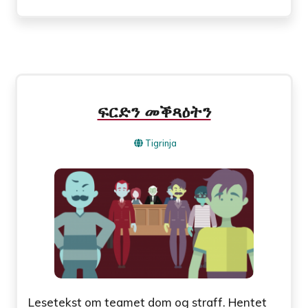
ፍርድን መቕጻዕትን
Tigrinja
Lesetekst om teamet dom og straff. Hentet