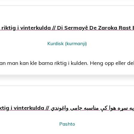
 riktig i vinterkulda // Di Sermayê De Zaroka Rast
Kurdisk (kurmanji)
man kan kle barna riktig i kulden. Heng opp eller del u
Kle barna riktig i vinterkulda //  کې مناسبه جامی واغوندي
Pashto