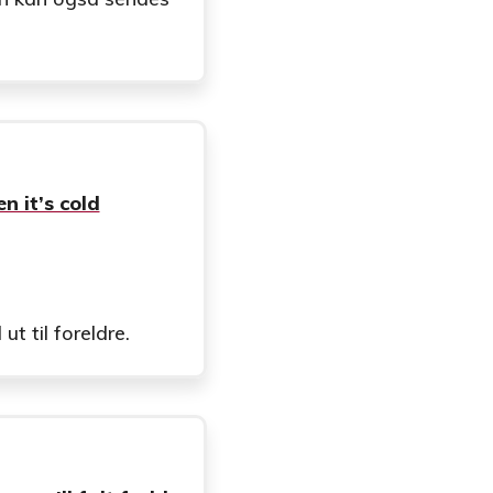
n it’s cold
t til foreldre.