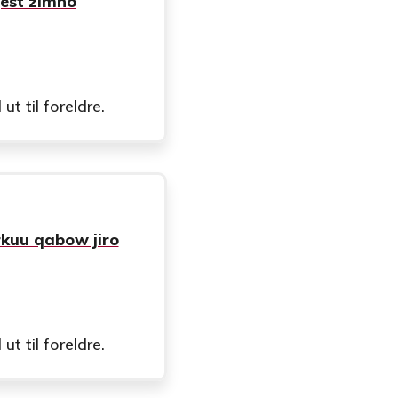
jest zimno
t til foreldre.
rkuu qabow jiro
t til foreldre.