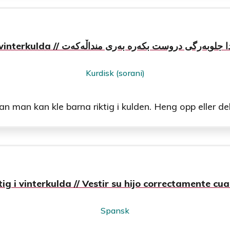
Kle barna riktig i vinterkulda // دروست بکەرە بەری منداڵەکەت
Kurdisk (sorani)
man kan kle barna riktig i kulden. Heng opp eller del u
tig i vinterkulda // Vestir su hijo correctamente cu
Spansk