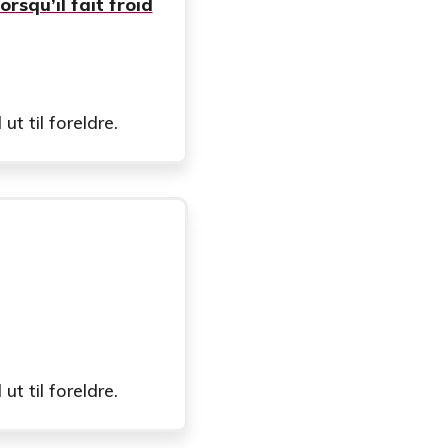
orsqu’il fait froid
t til foreldre.
t til foreldre.