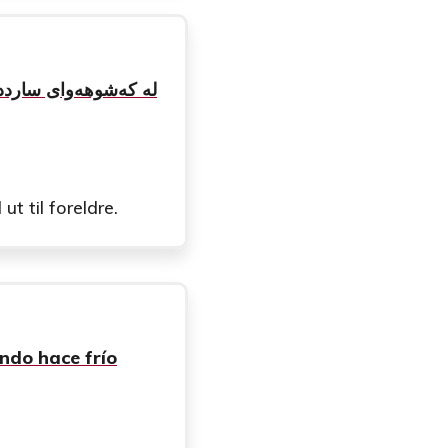
لە کەشوهەوای سارددا جلوبەرگی 
t til foreldre.
ando hace frío