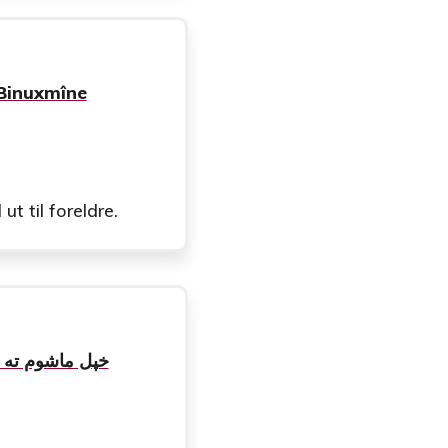
 Binuxmîne
t til foreldre.
خپل ماشوم ته په سړه هوا