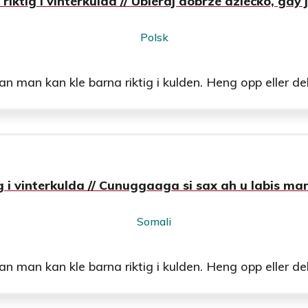
 riktig i vinterkulda // Ubieraj dobrze dziecko, gdy 
Polsk
man kan kle barna riktig i kulden. Heng opp eller del u
ig i vinterkulda // Cunuggaaga si sax ah u labis ma
Somali
man kan kle barna riktig i kulden. Heng opp eller del u