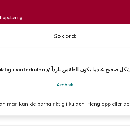
ell opplæring
Søk ord:
Kle barna riktig i vinterkulda // ندما يكون الطقس بارداً
Arabisk
man kan kle barna riktig i kulden. Heng opp eller del u