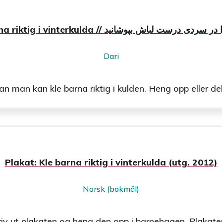
Kle barna riktig i vinterkulda // ی درست لباش بپوشانید
Dari
man kan kle barna riktig i kulden. Heng opp eller del u
Plakat: Kle barna riktig i vinterkulda (utg. 2012)
Norsk (bokmål)
riv ut plakaten og heng den opp i barnehagen. Plakat