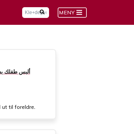
MENY
ألبس طفلك بشكل صحيح ع
t til foreldre.