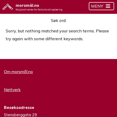
morsmål.no
MENY
Nasjonalt senter for flerkulturell opplæring
Søk ord:
Sorry, but nothing matched your search terms. Please
try again with some different keywords.
Om morsmål.no
Nettverk
Besøksadresse
Stensberggata 29