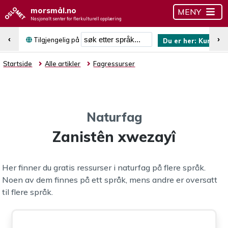
morsmål.no
MENY
Nasjonalt senter for flerkulturell opplæring
Søk etter språk
‹
›
Tilgjengelig på
Du er her:
Kurdisk 
Startside
Alle artikler
Fagressurser
Naturfag
Zanistên xwezayî
Her finner du gratis ressurser i naturfag på flere språk.
Noen av dem finnes på ett språk, mens andre er oversatt
til flere språk.