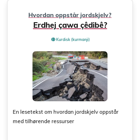
Hvordan oppstår jordskjelv?
Erdhej çawa çêdibê?
Kurdisk (kurmanji)
En lesetekst om hvordan jordskjelv oppstår
med tilhørende ressurser