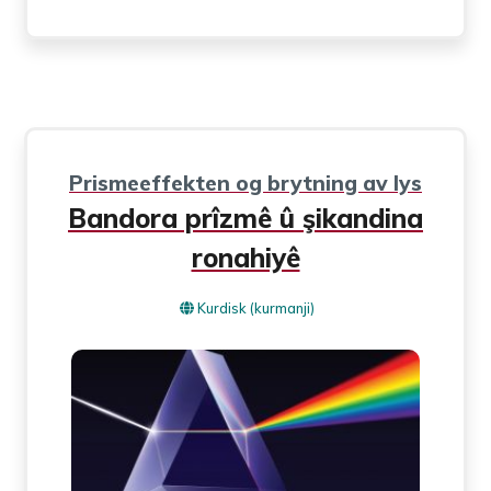
Prismeeffekten og brytning av lys
Bandora prîzmê û şikandina
ronahiyê
Kurdisk (kurmanji)