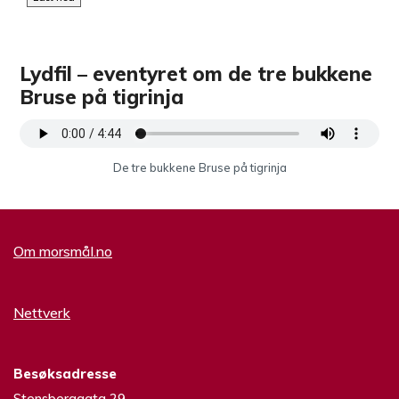
Lydfil – eventyret om de tre bukkene
Bruse på tigrinja
De tre bukkene Bruse på tigrinja
Transcript
Om morsmål.no
Nettverk
Besøksadresse
Stensberggata 29