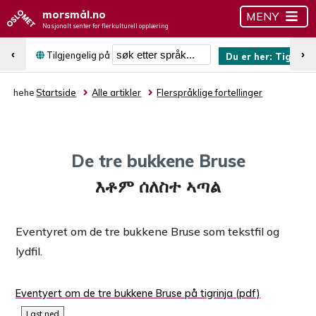
morsmål.no
MENY
Nasjonalt senter for flerkulturell opplæring
Søk etter språk
‹
›
Tilgjengelig på
Du er her:
Tigrinja
hehe
Startside
Alle artikler
Flerspråklige fortellinger
De tre bukkene Bruse
እቶም ሰለስተ ኣጣል
Eventyret om de tre bukkene Bruse som tekstfil og
lydfil.
Eventyert om de tre bukkene Bruse på tigrinja
Last ned